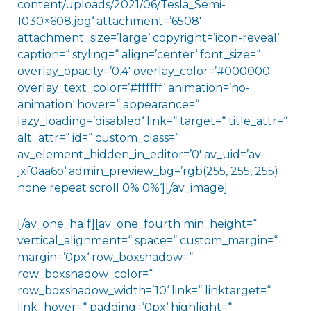
content/uploads/2021/06/Tesla_Semi-
1030×608.jpg‘ attachment=’6508′
attachment_size=’large‘ copyright=’icon-reveal‘
caption=“ styling=“ align=’center‘ font_size=“
overlay_opacity=’0.4′ overlay_color=’#000000′
overlay_text_color=’#ffffff‘ animation=’no-
animation‘ hover=“ appearance=“
lazy_loading=’disabled‘ link=“ target=“ title_attr=“
alt_attr=“ id=“ custom_class=“
av_element_hidden_in_editor=’0′ av_uid=’av-
jxf0aa6o‘ admin_preview_bg=’rgb(255, 255, 255)
none repeat scroll 0% 0%‘][/av_image]
[/av_one_half][av_one_fourth min_height=“
vertical_alignment=“ space=“ custom_margin=“
margin=’0px‘ row_boxshadow=“
row_boxshadow_color=“
row_boxshadow_width=’10‘ link=“ linktarget=“
link_hover=“ padding=’0px‘ highlight=“