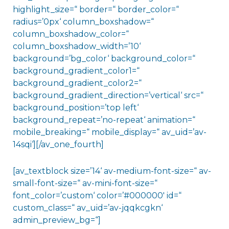
highlight_size=“ border=“ border_color=“
radius=’0px‘ column_boxshadow=“
column_boxshadow_color=“
column_boxshadow_width=’10‘
background=’bg_color‘ background_color=“
background_gradient_color1=“
background_gradient_color2=“
background_gradient_direction=’vertical‘ src=“
background_position=’top left‘
background_repeat=’no-repeat‘ animation=“
mobile_breaking=“ mobile_display=“ av_uid=’av-
14sqi‘][/av_one_fourth]
[av_textblock size=’14‘ av-medium-font-size=“ av-
small-font-size=“ av-mini-font-size=“
font_color=’custom‘ color=’#000000′ id=“
custom_class=“ av_uid=’av-jqqkcgkn‘
admin_preview_bg=“]