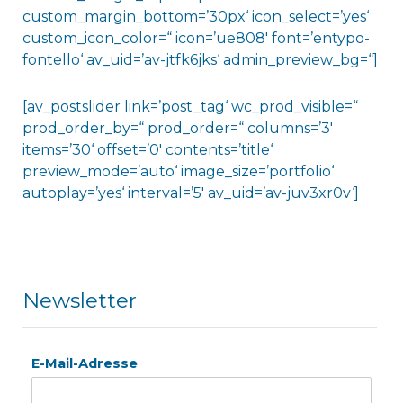
custom_margin_bottom=’30px‘ icon_select=’yes‘
custom_icon_color=“ icon=’ue808′ font=’entypo-
fontello‘ av_uid=’av-jtfk6jks‘ admin_preview_bg=“]
[av_postslider link=’post_tag‘ wc_prod_visible=“
prod_order_by=“ prod_order=“ columns=’3′
items=’30‘ offset=’0′ contents=’title‘
preview_mode=’auto‘ image_size=’portfolio‘
autoplay=’yes‘ interval=’5′ av_uid=’av-juv3xr0v‘]
Newsletter
E-Mail-Adresse