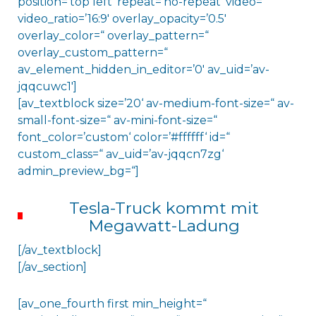
position=’top left‘ repeat=’no-repeat‘ video=“
video_ratio=’16:9′ overlay_opacity=’0.5′
overlay_color=“ overlay_pattern=“
overlay_custom_pattern=“
av_element_hidden_in_editor=’0′ av_uid=’av-
jqqcuwc1′]
[av_textblock size=’20‘ av-medium-font-size=“ av-
small-font-size=“ av-mini-font-size=“
font_color=’custom‘ color=’#ffffff‘ id=“
custom_class=“ av_uid=’av-jqqcn7zg‘
admin_preview_bg=“]
Tesla-Truck kommt mit
Megawatt-Ladung
[/av_textblock]
[/av_section]
[av_one_fourth first min_height=“