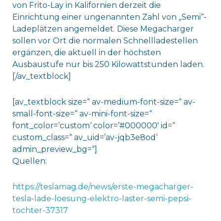
von Frito-Lay in Kalifornien derzeit die
Einrichtung einer ungenannten Zahl von „Semi“-
Ladeplätzen angemeldet. Diese Megacharger
sollen vor Ort die normalen Schnellladestellen
ergänzen, die aktuell in der höchsten
Ausbaustufe nur bis 250 Kilowattstunden laden.
[/av_textblock]
[av_textblock size=“ av-medium-font-size=“ av-
small-font-size=“ av-mini-font-size=“
font_color=’custom‘ color=’#000000′ id=“
custom_class=“ av_uid=’av-jqb3e8od‘
admin_preview_bg=“]
Quellen:
https://teslamag.de/news/erste-megacharger-
tesla-lade-loesung-elektro-laster-semi-pepsi-
tochter-37317