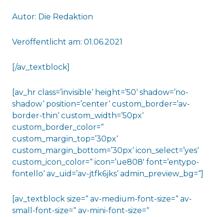
Autor: Die Redaktion
Veröffentlicht am: 01.06.2021
[/av_textblock]
[av_hr class=’invisible‘ height=’50‘ shadow=’no-
shadow‘ position=’center‘ custom_border=’av-
border-thin‘ custom_width=’50px‘
custom_border_color=“
custom_margin_top=’30px‘
custom_margin_bottom=’30px‘ icon_select=’yes‘
custom_icon_color=“ icon=’ue808′ font=’entypo-
fontello‘ av_uid=’av-jtfk6jks‘ admin_preview_bg=“]
[av_textblock size=“ av-medium-font-size=“ av-
small-font-size=“ av-mini-font-size=“