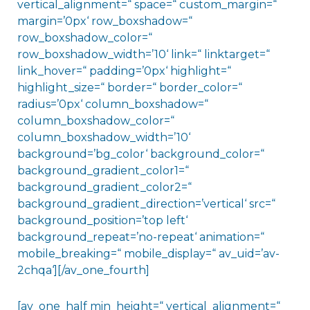
vertical_alignment=“ space=“ custom_margin=“
margin=’0px‘ row_boxshadow=“
row_boxshadow_color=“
row_boxshadow_width=’10‘ link=“ linktarget=“
link_hover=“ padding=’0px‘ highlight=“
highlight_size=“ border=“ border_color=“
radius=’0px‘ column_boxshadow=“
column_boxshadow_color=“
column_boxshadow_width=’10‘
background=’bg_color‘ background_color=“
background_gradient_color1=“
background_gradient_color2=“
background_gradient_direction=’vertical‘ src=“
background_position=’top left‘
background_repeat=’no-repeat‘ animation=“
mobile_breaking=“ mobile_display=“ av_uid=’av-
2chqa‘][/av_one_fourth]
[av_one_half min_height=“ vertical_alignment=“