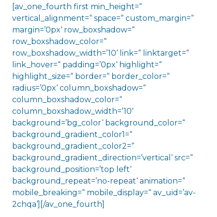
[av_one_fourth first min_height=“
vertical_alignment=“ space=“ custom_margin=“
margin=’0px‘ row_boxshadow=“
row_boxshadow_color=“
row_boxshadow_width=’10‘ link=“ linktarget=“
link_hover=“ padding=’0px‘ highlight=“
highlight_size=“ border=“ border_color=“
radius=’0px‘ column_boxshadow=“
column_boxshadow_color=“
column_boxshadow_width=’10‘
background=’bg_color‘ background_color=“
background_gradient_color1=“
background_gradient_color2=“
background_gradient_direction=’vertical‘ src=“
background_position=’top left‘
background_repeat=’no-repeat‘ animation=“
mobile_breaking=“ mobile_display=“ av_uid=’av-
2chqa‘][/av_one_fourth]