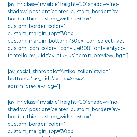
[av_hr class=’invisible‘ height=’50‘ shadow=’no-
shadow‘ position=’center‘ custom_border=’av-
border-thin‘ custom_width=’50px‘
custom_border_color=“
custom_margin_top=’30px‘
custom_margin_bottom=’30px‘ icon_select=’yes‘
custom_icon_color=“ icon=’ue808′ font=’entypo-
fontello‘ av_uid=’av-jtfk6jks‘ admin_preview_bg=“]
[av_social_share title=’Artikel teilen‘ style=“
buttons=“ av_uid=’av-jte46m4z‘
admin_preview_bg=“]
[av_hr class=’invisible‘ height=’50‘ shadow=’no-
shadow‘ position=’center‘ custom_border=’av-
border-thin‘ custom_width=’50px‘
custom_border_color=“
custom_margin_top=’30px‘