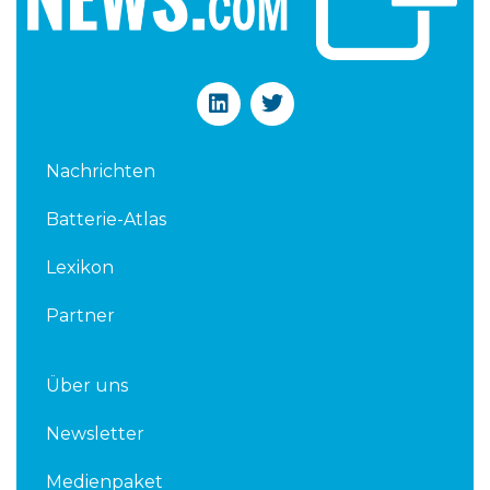
L
T
i
w
n
i
k
t
Nachrichten
e
t
d
e
Batterie-Atlas
i
r
n
Lexikon
Partner
Über uns
Newsletter
Medienpaket