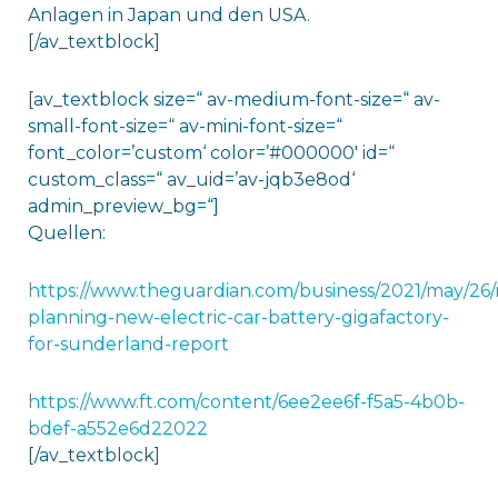
Anlagen in Japan und den USA.
[/av_textblock]
[av_textblock size=“ av-medium-font-size=“ av-
small-font-size=“ av-mini-font-size=“
font_color=’custom‘ color=’#000000′ id=“
custom_class=“ av_uid=’av-jqb3e8od‘
admin_preview_bg=“]
Quellen:
https://www.theguardian.com/business/2021/may/26/n
planning-new-electric-car-battery-gigafactory-
for-sunderland-report
https://www.ft.com/content/6ee2ee6f-f5a5-4b0b-
bdef-a552e6d22022
[/av_textblock]