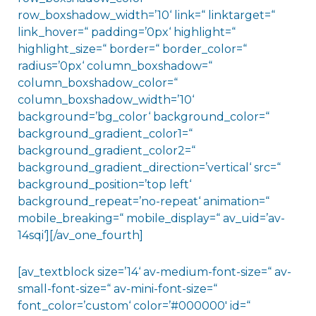
row_boxshadow_width=’10‘ link=“ linktarget=“
link_hover=“ padding=’0px‘ highlight=“
highlight_size=“ border=“ border_color=“
radius=’0px‘ column_boxshadow=“
column_boxshadow_color=“
column_boxshadow_width=’10‘
background=’bg_color‘ background_color=“
background_gradient_color1=“
background_gradient_color2=“
background_gradient_direction=’vertical‘ src=“
background_position=’top left‘
background_repeat=’no-repeat‘ animation=“
mobile_breaking=“ mobile_display=“ av_uid=’av-
14sqi‘][/av_one_fourth]
[av_textblock size=’14‘ av-medium-font-size=“ av-
small-font-size=“ av-mini-font-size=“
font_color=’custom‘ color=’#000000′ id=“