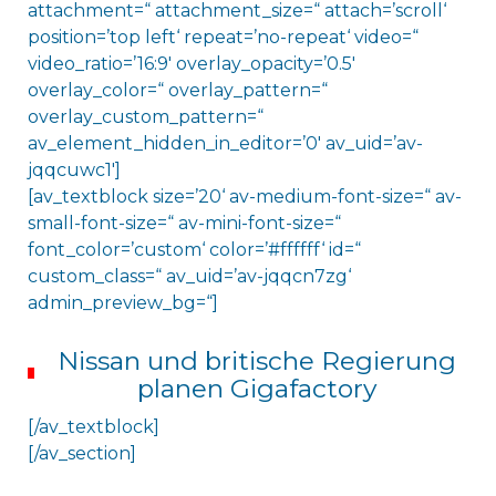
attachment=“ attachment_size=“ attach=’scroll‘
position=’top left‘ repeat=’no-repeat‘ video=“
video_ratio=’16:9′ overlay_opacity=’0.5′
overlay_color=“ overlay_pattern=“
overlay_custom_pattern=“
av_element_hidden_in_editor=’0′ av_uid=’av-
jqqcuwc1′]
[av_textblock size=’20‘ av-medium-font-size=“ av-
small-font-size=“ av-mini-font-size=“
font_color=’custom‘ color=’#ffffff‘ id=“
custom_class=“ av_uid=’av-jqqcn7zg‘
admin_preview_bg=“]
Nissan und britische Regierung
planen Gigafactory
[/av_textblock]
[/av_section]