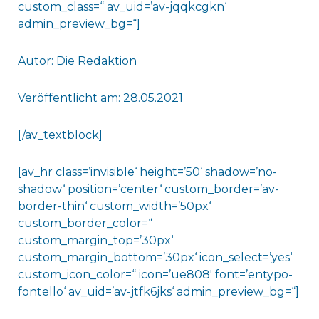
custom_class=“ av_uid=’av-jqqkcgkn‘
admin_preview_bg=“]
Autor: Die Redaktion
Veröffentlicht am: 28.05.2021
[/av_textblock]
[av_hr class=’invisible‘ height=’50‘ shadow=’no-
shadow‘ position=’center‘ custom_border=’av-
border-thin‘ custom_width=’50px‘
custom_border_color=“
custom_margin_top=’30px‘
custom_margin_bottom=’30px‘ icon_select=’yes‘
custom_icon_color=“ icon=’ue808′ font=’entypo-
fontello‘ av_uid=’av-jtfk6jks‘ admin_preview_bg=“]