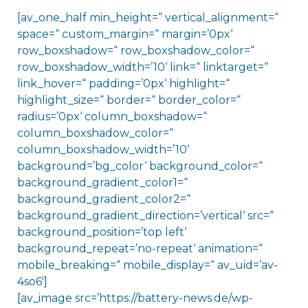
[av_one_half min_height=“ vertical_alignment=“
space=“ custom_margin=“ margin=’0px‘
row_boxshadow=“ row_boxshadow_color=“
row_boxshadow_width=’10‘ link=“ linktarget=“
link_hover=“ padding=’0px‘ highlight=“
highlight_size=“ border=“ border_color=“
radius=’0px‘ column_boxshadow=“
column_boxshadow_color=“
column_boxshadow_width=’10‘
background=’bg_color‘ background_color=“
background_gradient_color1=“
background_gradient_color2=“
background_gradient_direction=’vertical‘ src=“
background_position=’top left‘
background_repeat=’no-repeat‘ animation=“
mobile_breaking=“ mobile_display=“ av_uid=’av-
4so6′]
[av_image src=’https://battery-news.de/wp-