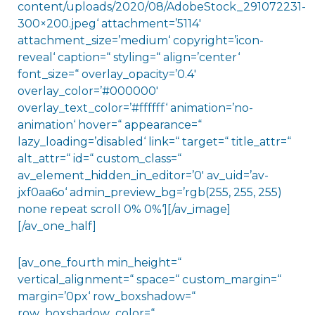
content/uploads/2020/08/AdobeStock_291072231-
300×200.jpeg‘ attachment=’5114′
attachment_size=’medium‘ copyright=’icon-
reveal‘ caption=“ styling=“ align=’center‘
font_size=“ overlay_opacity=’0.4′
overlay_color=’#000000′
overlay_text_color=’#ffffff‘ animation=’no-
animation‘ hover=“ appearance=“
lazy_loading=’disabled‘ link=“ target=“ title_attr=“
alt_attr=“ id=“ custom_class=“
av_element_hidden_in_editor=’0′ av_uid=’av-
jxf0aa6o‘ admin_preview_bg=’rgb(255, 255, 255)
none repeat scroll 0% 0%‘][/av_image]
[/av_one_half]
[av_one_fourth min_height=“
vertical_alignment=“ space=“ custom_margin=“
margin=’0px‘ row_boxshadow=“
row_boxshadow_color=“