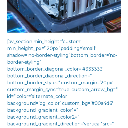
[av_section min_height=’custom‘
min_height_px=’120px‘ padding=’small‘
shadow=’no-border-styling‘ bottom_border=’no-
border-styling‘
bottom_border_diagonal_color=’#333333′
bottom_border_diagonal_direction=“
bottom_border_style=“ custom_margin=’20px‘
custom_margin_sync=’true‘ custom_arrow_bg=“
id=“ color=’alternate_color‘
background=’bg_color‘ custom_bg=’#00a4d6′
background_gradient_color1=“
background_gradient_color2=“
background_gradient_direction=’vertical‘ src=“