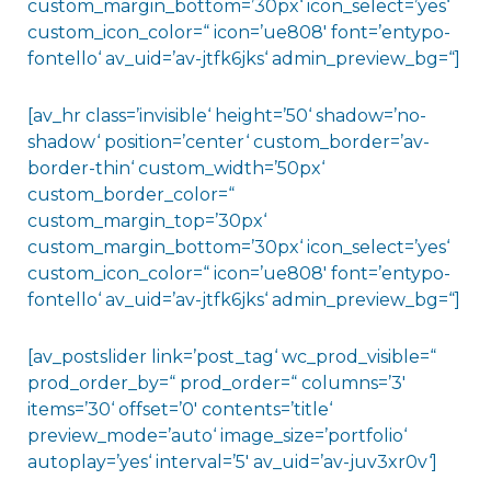
custom_margin_bottom=’30px‘ icon_select=’yes‘
custom_icon_color=“ icon=’ue808′ font=’entypo-
fontello‘ av_uid=’av-jtfk6jks‘ admin_preview_bg=“]
[av_hr class=’invisible‘ height=’50‘ shadow=’no-
shadow‘ position=’center‘ custom_border=’av-
border-thin‘ custom_width=’50px‘
custom_border_color=“
custom_margin_top=’30px‘
custom_margin_bottom=’30px‘ icon_select=’yes‘
custom_icon_color=“ icon=’ue808′ font=’entypo-
fontello‘ av_uid=’av-jtfk6jks‘ admin_preview_bg=“]
[av_postslider link=’post_tag‘ wc_prod_visible=“
prod_order_by=“ prod_order=“ columns=’3′
items=’30‘ offset=’0′ contents=’title‘
preview_mode=’auto‘ image_size=’portfolio‘
autoplay=’yes‘ interval=’5′ av_uid=’av-juv3xr0v‘]