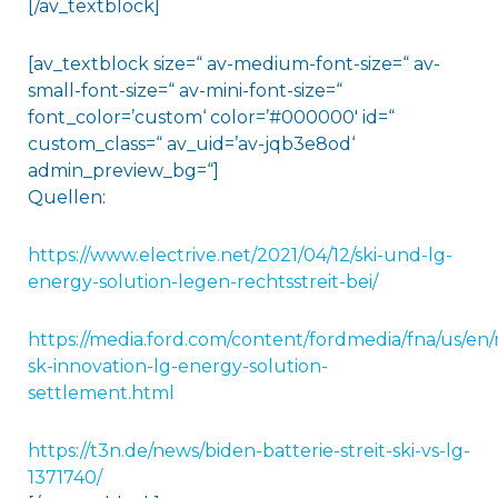
[/av_textblock]
[av_textblock size=“ av-medium-font-size=“ av-
small-font-size=“ av-mini-font-size=“
font_color=’custom‘ color=’#000000′ id=“
custom_class=“ av_uid=’av-jqb3e8od‘
admin_preview_bg=“]
Quellen:
https://www.electrive.net/2021/04/12/ski-und-lg-
energy-solution-legen-rechtsstreit-bei/
https://media.ford.com/content/fordmedia/fna/us/en/
sk-innovation-lg-energy-solution-
settlement.html
https://t3n.de/news/biden-batterie-streit-ski-vs-lg-
1371740/