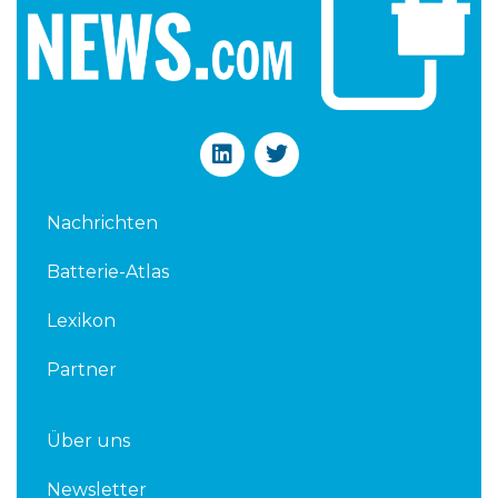
L
T
i
w
n
i
k
t
Nachrichten
e
t
d
e
Batterie-Atlas
i
r
n
Lexikon
Partner
Über uns
Newsletter