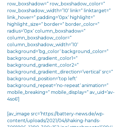
row_boxshadow=“ row_boxshadow_color=“
row_boxshadow_width=’10‘ link=“ linktarget=“
link_hover=“ padding=’0px‘ highlight=“
highlight_size=“ border=“ border_color=“
radius=’0px‘ column_boxshadow=“
column_boxshadow_color=“
column_boxshadow_width=’10‘
background=’bg_color‘ background_color=“
background_gradient_color1=“
background_gradient_color2=“
background_gradient_direction=’vertical‘ src=“
background_position=’top left‘
background_repeat=’no-repeat‘ animation=“
mobile_breaking=“ mobile_display=“ av_uid=’av-
4so6′]
[av_image src=’https://battery-news.de/wp-
content/uploads/2021/04/shaking-hands-