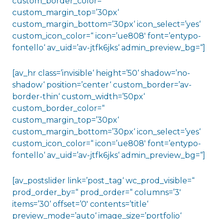
custom_border_color=“
custom_margin_top=’30px‘
custom_margin_bottom=’30px‘ icon_select=’yes‘
custom_icon_color=“ icon=’ue808′ font=’entypo-
fontello‘ av_uid=’av-jtfk6jks‘ admin_preview_bg=“]
[av_hr class=’invisible‘ height=’50‘ shadow=’no-
shadow‘ position=’center‘ custom_border=’av-
border-thin‘ custom_width=’50px‘
custom_border_color=“
custom_margin_top=’30px‘
custom_margin_bottom=’30px‘ icon_select=’yes‘
custom_icon_color=“ icon=’ue808′ font=’entypo-
fontello‘ av_uid=’av-jtfk6jks‘ admin_preview_bg=“]
[av_postslider link=’post_tag‘ wc_prod_visible=“
prod_order_by=“ prod_order=“ columns=’3′
items=’30‘ offset=’0′ contents=’title‘
preview_mode=’auto‘ image_size=’portfolio‘