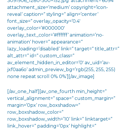
3091906_1280-300×152.jpg‘ attachment=’6094′
attachment_size=’medium‘ copyright=’icon-
reveal‘ caption=“ styling=“ align=’center‘
font_size=“ overlay_opacity=’0.4′
overlay_color=’#000000′
overlay_text_color=’#ffffff‘ animation=’no-
animation‘ hover=“ appearance=“
lazy_loading=’disabled‘ link=“ target=“ title_attr=“
alt_attr=“ id=“ custom_class=“
av_element_hidden_in_editor=’0′ av_uid=’av-
jxf0aa6o‘ admin_preview_bg=’rgb(255, 255, 255)
none repeat scroll 0% 0%‘][/av_image]
[/av_one_half][av_one_fourth min_height=“
vertical_alignment=“ space=“ custom_margin=“
margin=’0px‘ row_boxshadow=“
row_boxshadow_color=“
row_boxshadow_width=’10‘ link=“ linktarget=“
link_hover=“ padding=’0px‘ highlight=“