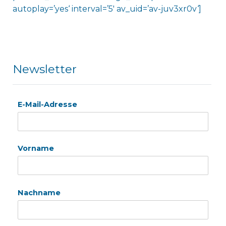
autoplay=’yes‘ interval=’5′ av_uid=’av-juv3xr0v‘]
Newsletter
E-Mail-Adresse
Vorname
Nachname