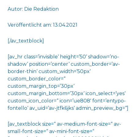
Autor: Die Redaktion
Veröffentlicht am: 13.04.2021
[/av_textblock]
[av_hr class=’invisible‘ height=’50‘ shadow=’no-
shadow‘ position=’center‘ custom_border=’av-
border-thin‘ custom_width=’50px‘
custom_border_color=“
custom_margin_top=’30px‘
custom_margin_bottom=’30px‘ icon_select=’yes‘
custom_icon_color=“ icon=’ue808′ font=’entypo-
fontello‘ av_uid=’av-jtfk6jks‘ admin_preview_bg=“]
[av_textblock size=“ av-medium-font-size=“ av-
small-font-size=“ av-mini-font-size=“