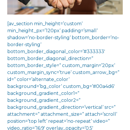
[av_section min_height=’custom‘
min_height_px=’120px‘ padding=’small‘
shadow=’no-border-styling‘ bottom_border=’no-
border-styling‘
bottom_border_diagonal_color=’#333333′
bottom_border_diagonal_direction=“
bottom_border_style=“ custom_margin=’20px‘
custom_margin_sync=’true‘ custom_arrow_bg=“
id=“ color=’alternate_color‘
background=’bg_color‘ custom_bg=’#00a4d6′
background_gradient_color1=“
background_gradient_color2=“
background_gradient_direction=’vertical‘ src=“
attachment=“ attachment_size=“ attach=’scroll‘
position=’top left‘ repeat=’no-repeat‘ video=“
video_ratio=’16:9′ overlay_opacity=’0.5′