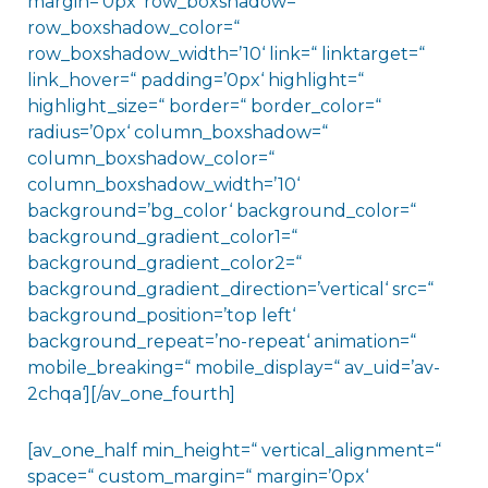
margin=’0px‘ row_boxshadow=“
row_boxshadow_color=“
row_boxshadow_width=’10‘ link=“ linktarget=“
link_hover=“ padding=’0px‘ highlight=“
highlight_size=“ border=“ border_color=“
radius=’0px‘ column_boxshadow=“
column_boxshadow_color=“
column_boxshadow_width=’10‘
background=’bg_color‘ background_color=“
background_gradient_color1=“
background_gradient_color2=“
background_gradient_direction=’vertical‘ src=“
background_position=’top left‘
background_repeat=’no-repeat‘ animation=“
mobile_breaking=“ mobile_display=“ av_uid=’av-
2chqa‘][/av_one_fourth]
[av_one_half min_height=“ vertical_alignment=“
space=“ custom_margin=“ margin=’0px‘