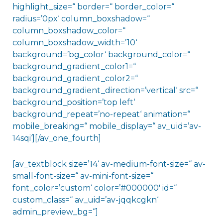
highlight_size=“ border=“ border_color=“
radius=’0px‘ column_boxshadow=“
column_boxshadow_color=“
column_boxshadow_width=’10‘
background=’bg_color‘ background_color=“
background_gradient_color1=“
background_gradient_color2=“
background_gradient_direction=’vertical‘ src=“
background_position=’top left‘
background_repeat=’no-repeat‘ animation=“
mobile_breaking=“ mobile_display=“ av_uid=’av-
14sqi‘][/av_one_fourth]
[av_textblock size=’14‘ av-medium-font-size=“ av-
small-font-size=“ av-mini-font-size=“
font_color=’custom‘ color=’#000000′ id=“
custom_class=“ av_uid=’av-jqqkcgkn‘
admin_preview_bg=“]