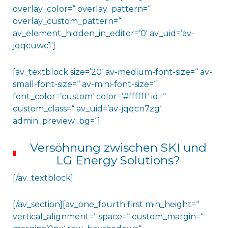
overlay_color=“ overlay_pattern=“
overlay_custom_pattern=“
av_element_hidden_in_editor=’0′ av_uid=’av-
jqqcuwc1′]
[av_textblock size=’20‘ av-medium-font-size=“ av-
small-font-size=“ av-mini-font-size=“
font_color=’custom‘ color=’#ffffff‘ id=“
custom_class=“ av_uid=’av-jqqcn7zg‘
admin_preview_bg=“]
Versöhnung zwischen SKI und
LG Energy Solutions?
[/av_textblock]
[/av_section][av_one_fourth first min_height=“
vertical_alignment=“ space=“ custom_margin=“