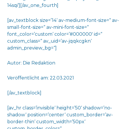
14sqi‘][/av_one_fourth]
[av_textblock size=’14‘ av-medium-font-size=“ av-
small-font-size=“ av-mini-font-size=“
font_color=’custom‘ color=’#000000′ id=“
custom_class=“ av_uid=’av-jqqkcgkn‘
admin_preview_bg=“]
Autor: Die Redaktion
Veröffentlicht am: 22.03.2021
[/av_textblock]
[av_hr class=’invisible‘ height=’50‘ shadow=’no-
shadow‘ position=’center‘ custom_border=’av-
border-thin‘ custom_width=’50px‘
custom_border_color=“