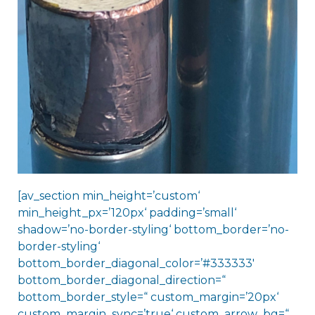
[av_section min_height=’custom‘
min_height_px=’120px‘ padding=’small‘
shadow=’no-border-styling‘ bottom_border=’no-
border-styling‘
bottom_border_diagonal_color=’#333333′
bottom_border_diagonal_direction=“
bottom_border_style=“ custom_margin=’20px‘
custom_margin_sync=’true‘ custom_arrow_bg=“