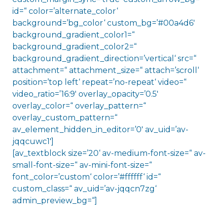
id=“ color=’alternate_color‘
background=’bg_color‘ custom_bg=’#00a4d6′
background_gradient_color1=“
background_gradient_color2=“
background_gradient_direction=’vertical‘ src=“
attachment=“ attachment_size=“ attach=’scroll‘
position=’top left‘ repeat=’no-repeat‘ video=“
video_ratio=’16:9′ overlay_opacity=’0.5′
overlay_color=“ overlay_pattern=“
overlay_custom_pattern=“
av_element_hidden_in_editor=’0′ av_uid=’av-
jqqcuwc1′]
[av_textblock size=’20‘ av-medium-font-size=“ av-
small-font-size=“ av-mini-font-size=“
font_color=’custom‘ color=’#ffffff‘ id=“
custom_class=“ av_uid=’av-jqqcn7zg‘
admin_preview_bg=“]