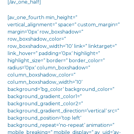
[/av_one_half]
[av_one_fourth min_height=“
vertical_alignment=“ space=“ custom_margin=“
margin=’0px‘ row_boxshadow=“
row_boxshadow_color=“
row_boxshadow_width=’10‘ link=“ linktarget=“
link_hover=“ padding=’0px‘ highlight=“
highlight_size=“ border=“ border_color=“
radius=’0px‘ column_boxshadow=“
column_boxshadow_color=“
column_boxshadow_width=’10‘
background=’bg_color‘ background_color=“
background_gradient_color1=“
background_gradient_color2=“
background_gradient_direction=’vertical‘ src=“
background_position=’top left‘
background_repeat=’no-repeat‘ animation=“
mobile_breaking=“ mobile_display=“ av_uid=’av-