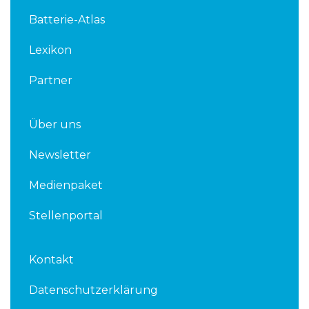
d
e
Batterie-Atlas
i
r
n
Lexikon
Partner
Über uns
Newsletter
Medienpaket
Stellenportal
Kontakt
Datenschutzerklärung