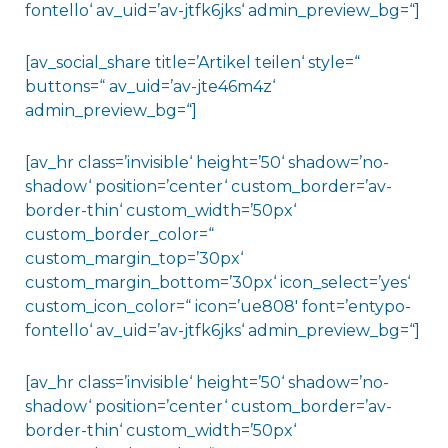
fontello‘ av_uid=’av-jtfk6jks‘ admin_preview_bg=“]
[av_social_share title=’Artikel teilen‘ style=“
buttons=“ av_uid=’av-jte46m4z‘
admin_preview_bg=“]
[av_hr class=’invisible‘ height=’50‘ shadow=’no-
shadow‘ position=’center‘ custom_border=’av-
border-thin‘ custom_width=’50px‘
custom_border_color=“
custom_margin_top=’30px‘
custom_margin_bottom=’30px‘ icon_select=’yes‘
custom_icon_color=“ icon=’ue808′ font=’entypo-
fontello‘ av_uid=’av-jtfk6jks‘ admin_preview_bg=“]
[av_hr class=’invisible‘ height=’50‘ shadow=’no-
shadow‘ position=’center‘ custom_border=’av-
border-thin‘ custom_width=’50px‘