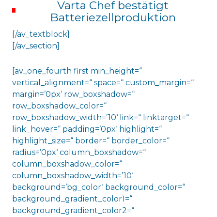
Varta Chef bestätigt
Batteriezellproduktion
[/av_textblock]
[/av_section]
[av_one_fourth first min_height=“
vertical_alignment=“ space=“ custom_margin=“
margin=’0px‘ row_boxshadow=“
row_boxshadow_color=“
row_boxshadow_width=’10‘ link=“ linktarget=“
link_hover=“ padding=’0px‘ highlight=“
highlight_size=“ border=“ border_color=“
radius=’0px‘ column_boxshadow=“
column_boxshadow_color=“
column_boxshadow_width=’10‘
background=’bg_color‘ background_color=“
background_gradient_color1=“
background_gradient_color2=“