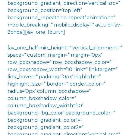
background_gradient_direction=’vertical‘ src=“
background_position=’top left‘
background_repeat=’no-repeat‘ animation=“
mobile_breaking=“ mobile_display=“ av_uid=’av-
2chqa‘][/av_one_fourth]
[av_one_half min_height=“ vertical_alignment=“
space=“ custom_margin=“ margin=’0px‘
row_boxshadow=“ row_boxshadow_color=“
row_boxshadow_width=’10‘ link=“ linktarget=“
link_hover=“ padding=’0px‘ highlight=“
highlight_size=“ border=“ border_color=“
radius=’0px‘ column_boxshadow=“
column_boxshadow_color=“
column_boxshadow_width=’10‘
background=’bg_color‘ background_color=“
background_gradient_color1=“
background_gradient_color2=“
background_gradient_direction=’vertical‘ src=“