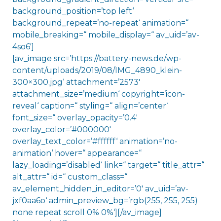
background_position=’top left‘
background_repeat=’no-repeat‘ animation=“
mobile_breaking=“ mobile_display=“ av_uid=’av-
4so6′]
[av_image src=’https://battery-news.de/wp-
content/uploads/2019/08/IMG_4890_klein-
300×300.jpg‘ attachment=’2573′
attachment_size=’medium‘ copyright=’icon-
reveal‘ caption=“ styling=“ align=’center‘
font_size=“ overlay_opacity=’0.4′
overlay_color=’#000000′
overlay_text_color=’#ffffff‘ animation=’no-
animation‘ hover=“ appearance=“
lazy_loading=’disabled‘ link=“ target=“ title_attr=“
alt_attr=“ id=“ custom_class=“
av_element_hidden_in_editor=’0′ av_uid=’av-
jxf0aa6o‘ admin_preview_bg=’rgb(255, 255, 255)
none repeat scroll 0% 0%‘][/av_image]