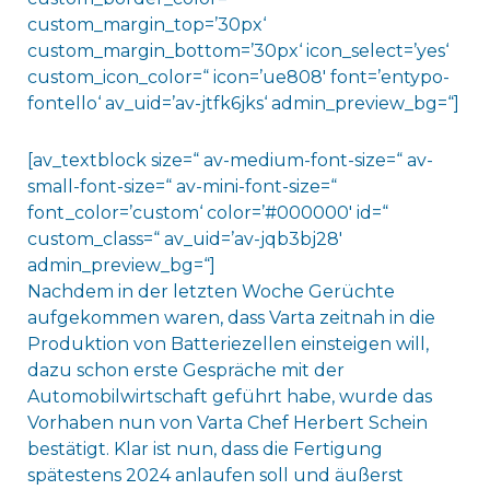
custom_margin_top=’30px‘
custom_margin_bottom=’30px‘ icon_select=’yes‘
custom_icon_color=“ icon=’ue808′ font=’entypo-
fontello‘ av_uid=’av-jtfk6jks‘ admin_preview_bg=“]
[av_textblock size=“ av-medium-font-size=“ av-
small-font-size=“ av-mini-font-size=“
font_color=’custom‘ color=’#000000′ id=“
custom_class=“ av_uid=’av-jqb3bj28′
admin_preview_bg=“]
Nachdem in der letzten Woche Gerüchte
aufgekommen waren, dass Varta zeitnah in die
Produktion von Batteriezellen einsteigen will,
dazu schon erste Gespräche mit der
Automobilwirtschaft geführt habe, wurde das
Vorhaben nun von Varta Chef Herbert Schein
bestätigt. Klar ist nun, dass die Fertigung
spätestens 2024 anlaufen soll und äußerst