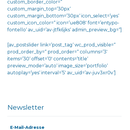
custom_border_color=“
custom_margin_top=’30px‘
custom_margin_bottom=’30px‘ icon_select=’yes‘
custom_icon_color=“ icon=’ue808′ font=’entypo-
fontello‘ av_uid=’av-jtfk6jks‘ admin_preview_bg=“]
[av_postslider link=’post_tag‘ wc_prod_visible=“
prod_order_by=“ prod_order=“ columns=’3′
items=’30‘ offset=’0′ contents=’title‘
preview_mode=’auto‘ image_size=’portfolio‘
autoplay=’yes‘ interval=’5′ av_uid=’av-juv3xr0v‘]
Newsletter
E-Mail-Adresse