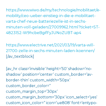
https://www.wiwo.de/my/technologie/mobilitaet/e-
mobility/ceo-ueber-einstieg-in-die-e-mobilitaet-
varta-chef-neue-batteriezelle-ist-in-sechs-
minuten-voll-geladen/27009962.html?ticket=ST-
4823152-W9hcbeBgifFyJUNoZUBT-ap4
https://www.electrive.net/2021/03/19/varta-will-
21700-zelle-in-sechs-minuten-laden-koennen/
[/av_textblock]
[av_hr class=’invisible‘ height=’50‘ shadow=’no-
shadow‘ position=’center‘ custom_border=’av-
border-thin‘ custom_width=’50px‘
custom_border_color=“
custom_margin_top=’30px‘
custom_margin_bottom=’30px‘ icon_select=’yes‘
custom_icon_color=“ icon=’ue808′ font=’entypo-