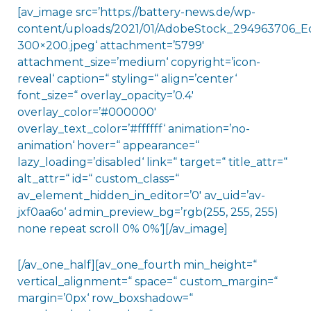
[av_image src=’https://battery-news.de/wp-
content/uploads/2021/01/AdobeStock_294963706_Ed
300×200.jpeg‘ attachment=’5799′
attachment_size=’medium‘ copyright=’icon-
reveal‘ caption=“ styling=“ align=’center‘
font_size=“ overlay_opacity=’0.4′
overlay_color=’#000000′
overlay_text_color=’#ffffff‘ animation=’no-
animation‘ hover=“ appearance=“
lazy_loading=’disabled‘ link=“ target=“ title_attr=“
alt_attr=“ id=“ custom_class=“
av_element_hidden_in_editor=’0′ av_uid=’av-
jxf0aa6o‘ admin_preview_bg=’rgb(255, 255, 255)
none repeat scroll 0% 0%‘][/av_image]
[/av_one_half][av_one_fourth min_height=“
vertical_alignment=“ space=“ custom_margin=“
margin=’0px‘ row_boxshadow=“