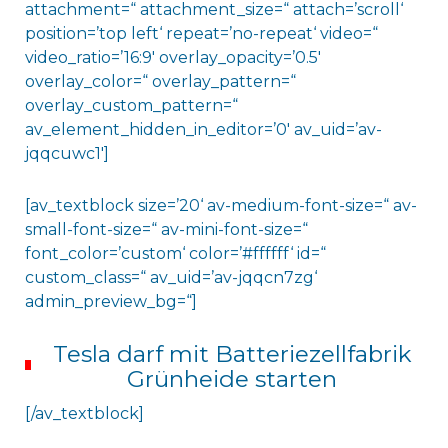
attachment=“ attachment_size=“ attach=’scroll‘
position=’top left‘ repeat=’no-repeat‘ video=“
video_ratio=’16:9′ overlay_opacity=’0.5′
overlay_color=“ overlay_pattern=“
overlay_custom_pattern=“
av_element_hidden_in_editor=’0′ av_uid=’av-
jqqcuwc1′]
[av_textblock size=’20‘ av-medium-font-size=“ av-
small-font-size=“ av-mini-font-size=“
font_color=’custom‘ color=’#ffffff‘ id=“
custom_class=“ av_uid=’av-jqqcn7zg‘
admin_preview_bg=“]
Tesla darf mit Batteriezellfabrik
Grünheide starten
[/av_textblock]