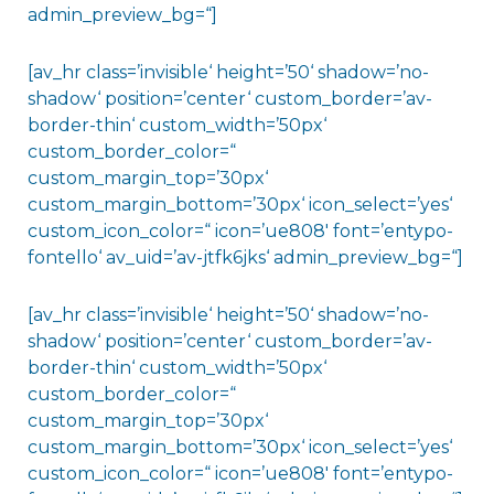
admin_preview_bg=“]
[av_hr class=’invisible‘ height=’50‘ shadow=’no-
shadow‘ position=’center‘ custom_border=’av-
border-thin‘ custom_width=’50px‘
custom_border_color=“
custom_margin_top=’30px‘
custom_margin_bottom=’30px‘ icon_select=’yes‘
custom_icon_color=“ icon=’ue808′ font=’entypo-
fontello‘ av_uid=’av-jtfk6jks‘ admin_preview_bg=“]
[av_hr class=’invisible‘ height=’50‘ shadow=’no-
shadow‘ position=’center‘ custom_border=’av-
border-thin‘ custom_width=’50px‘
custom_border_color=“
custom_margin_top=’30px‘
custom_margin_bottom=’30px‘ icon_select=’yes‘
custom_icon_color=“ icon=’ue808′ font=’entypo-