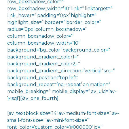
row_boxshadow_color=“
row_boxshadow_width=’10‘ link=“ linktarget=“
link_hover=“ padding=’0px‘ highlight=“
highlight_size=“ border=“ border_color=“
radius=’0px‘ column_boxshadow=“
column_boxshadow_color=“
column_boxshadow_width=’10‘
background=’bg_color‘ background_color=“
background_gradient_color1=“
background_gradient_color2=“
background_gradient_direction=’vertical‘ src=“
background_position=’top left‘
background_repeat=’no-repeat‘ animation=“
mobile_breaking=“ mobile_display=“ av_uid=’av-
14sqi‘][/av_one_fourth]
[av_textblock size=’14‘ av-medium-font-size=“ av-
small-font-size=“ av-mini-font-size=“
font_color=’custom‘ color=’#000000′ id=“