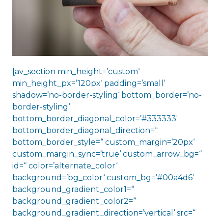
[av_section min_height=’custom‘
min_height_px=’120px‘ padding=’small‘
shadow=’no-border-styling‘ bottom_border=’no-
border-styling‘
bottom_border_diagonal_color=’#333333′
bottom_border_diagonal_direction=“
bottom_border_style=“ custom_margin=’20px‘
custom_margin_sync=’true‘ custom_arrow_bg=“
id=“ color=’alternate_color‘
background=’bg_color‘ custom_bg=’#00a4d6′
background_gradient_color1=“
background_gradient_color2=“
background_gradient_direction=’vertical‘ src=“