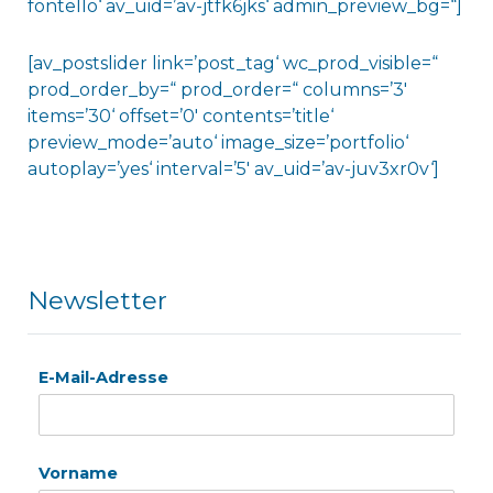
fontello‘ av_uid=’av-jtfk6jks‘ admin_preview_bg=“]
[av_postslider link=’post_tag‘ wc_prod_visible=“
prod_order_by=“ prod_order=“ columns=’3′
items=’30‘ offset=’0′ contents=’title‘
preview_mode=’auto‘ image_size=’portfolio‘
autoplay=’yes‘ interval=’5′ av_uid=’av-juv3xr0v‘]
Newsletter
E-Mail-Adresse
Vorname