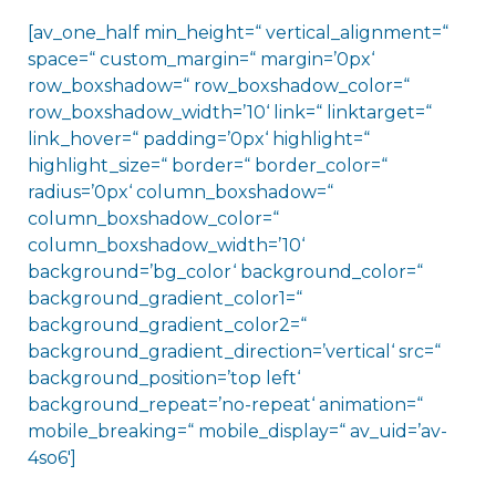
[av_one_half min_height=“ vertical_alignment=“
space=“ custom_margin=“ margin=’0px‘
row_boxshadow=“ row_boxshadow_color=“
row_boxshadow_width=’10‘ link=“ linktarget=“
link_hover=“ padding=’0px‘ highlight=“
highlight_size=“ border=“ border_color=“
radius=’0px‘ column_boxshadow=“
column_boxshadow_color=“
column_boxshadow_width=’10‘
background=’bg_color‘ background_color=“
background_gradient_color1=“
background_gradient_color2=“
background_gradient_direction=’vertical‘ src=“
background_position=’top left‘
background_repeat=’no-repeat‘ animation=“
mobile_breaking=“ mobile_display=“ av_uid=’av-
4so6′]