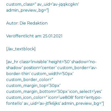
custom_class=“ av_uid=’av-jqqkcgkn‘
admin_preview_bg=“]
Autor: Die Redaktion
Veröffentlicht am: 25.01.2021
[/av_textblock]
[av_hr class=’invisible‘ height=’50‘ shadow=’no-
shadow‘ position=’center‘ custom_border=’av-
border-thin‘ custom_width=’50px‘
custom_border_color=“
custom_margin_top=’30px‘
custom_margin_bottom=’30px‘ icon_select=’yes‘
custom_icon_color=“ icon=’ue808′ font=’entypo-
fontello‘ av_uid=’av-jtfk6jks‘ admin_preview_bg=“]