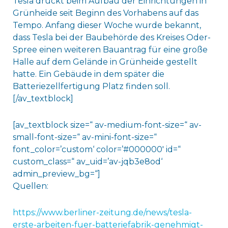
Tesla drückt beim Aufbau der Einrichtungen in
Grünheide seit Beginn des Vorhabens auf das
Tempo. Anfang dieser Woche wurde bekannt,
dass Tesla bei der Baubehörde des Kreises Oder-
Spree einen weiteren Bauantrag für eine große
Halle auf dem Gelände in Grünheide gestellt
hatte. Ein Gebäude in dem später die
Batteriezellfertigung Platz finden soll.
[/av_textblock]
[av_textblock size=“ av-medium-font-size=“ av-
small-font-size=“ av-mini-font-size=“
font_color=’custom‘ color=’#000000′ id=“
custom_class=“ av_uid=’av-jqb3e8od‘
admin_preview_bg=“]
Quellen:
https://www.berliner-zeitung.de/news/tesla-
erste-arbeiten-fuer-batteriefabrik-genehmigt-