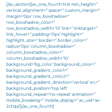
[/av_section][av_one_fourth first min_height=“
vertical_alignment=“ space=“ custom_margin=“
margin=’0px‘ row_boxshadow=“
row_boxshadow_color=“
row_boxshadow_width=’10‘ link=“ linktarget=“
link_hover=“ padding=’0px‘ highlight=“
highlight_size=“ border=“ border_color=“
radius=’0px‘ column_boxshadow=“
column_boxshadow_color=“
column_boxshadow_width=’10‘
background=’bg_color‘ background_color=“
background_gradient_color1=“
background_gradient_color2=“
background_gradient_direction=’vertical‘ src=“
background_position=’top left‘
background_repeat=’no-repeat‘ animation=“
mobile_breaking=“ mobile_display=“ av_uid=’av-
2chqa‘][/av_one_fourth]