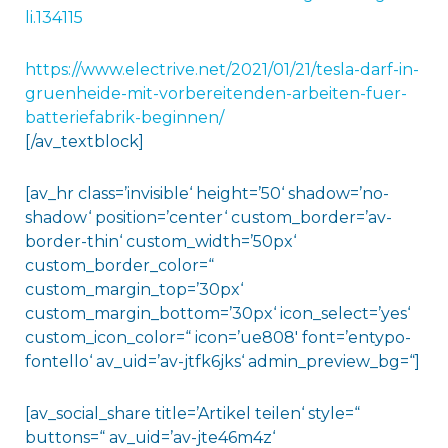
li.134115
https://www.electrive.net/2021/01/21/tesla-darf-in-
gruenheide-mit-vorbereitenden-arbeiten-fuer-
batteriefabrik-beginnen/
[/av_textblock]
[av_hr class=’invisible‘ height=’50‘ shadow=’no-
shadow‘ position=’center‘ custom_border=’av-
border-thin‘ custom_width=’50px‘
custom_border_color=“
custom_margin_top=’30px‘
custom_margin_bottom=’30px‘ icon_select=’yes‘
custom_icon_color=“ icon=’ue808′ font=’entypo-
fontello‘ av_uid=’av-jtfk6jks‘ admin_preview_bg=“]
[av_social_share title=’Artikel teilen‘ style=“
buttons=“ av_uid=’av-jte46m4z‘