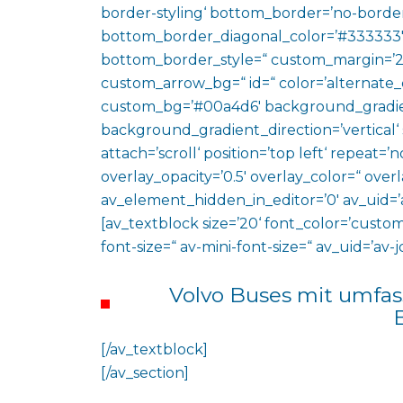
border-styling‘ bottom_border=’no-border
bottom_border_diagonal_color=’#333333′
bottom_border_style=“ custom_margin=’2
custom_arrow_bg=“ id=“ color=’alternate_
custom_bg=’#00a4d6′ background_gradie
background_gradient_direction=’vertical‘
attach=’scroll‘ position=’top left‘ repeat=’n
overlay_opacity=’0.5′ overlay_color=“ ove
av_element_hidden_in_editor=’0′ av_uid=’
[av_textblock size=’20‘ font_color=’custom
font-size=“ av-mini-font-size=“ av_uid=’a
Volvo Buses mit umfas
[/av_textblock]
[/av_section]