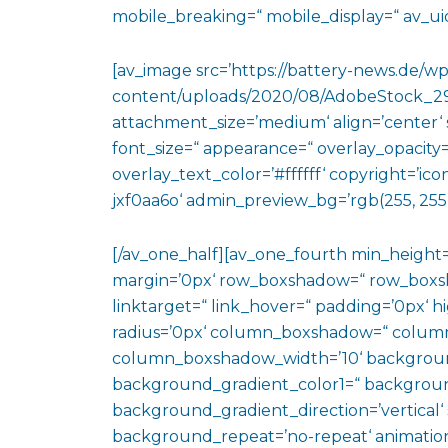
mobile_breaking=“ mobile_display=“ av_uid
[av_image src=’https://battery-news.de/wp
content/uploads/2020/08/AdobeStock_291
attachment_size=’medium‘ align=’center‘ st
font_size=“ appearance=“ overlay_opacity=
overlay_text_color=’#ffffff‘ copyright=’ico
jxf0aa6o‘ admin_preview_bg=’rgb(255, 255,
[/av_one_half][av_one_fourth min_height
margin=’0px‘ row_boxshadow=“ row_boxsh
linktarget=“ link_hover=“ padding=’0px‘ h
radius=’0px‘ column_boxshadow=“ colum
column_boxshadow_width=’10‘ backgroun
background_gradient_color1=“ backgroun
background_gradient_direction=’vertical‘ 
background_repeat=’no-repeat‘ animation