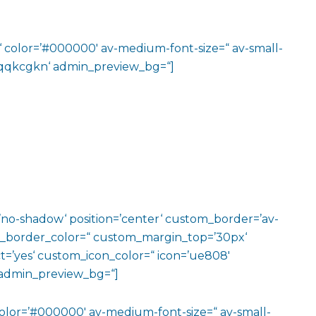
m‘ color=’#000000′ av-medium-font-size=“ av-small-
v-jqqkcgkn‘ admin_preview_bg=“]
w=’no-shadow‘ position=’center‘ custom_border=’av-
m_border_color=“ custom_margin_top=’30px‘
=’yes‘ custom_icon_color=“ icon=’ue808′
‘ admin_preview_bg=“]
color=’#000000′ av-medium-font-size=“ av-small-