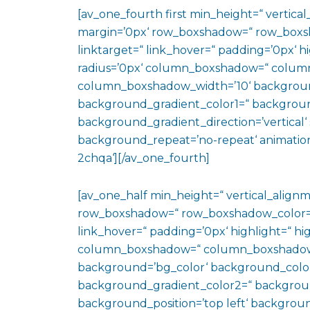
[av_one_fourth first min_height=“ vertic
margin=’0px‘ row_boxshadow=“ row_boxsh
linktarget=“ link_hover=“ padding=’0px‘ h
radius=’0px‘ column_boxshadow=“ colum
column_boxshadow_width=’10‘ backgroun
background_gradient_color1=“ backgroun
background_gradient_direction=’vertical‘ 
background_repeat=’no-repeat‘ animation
2chqa‘][/av_one_fourth]
[av_one_half min_height=“ vertical_align
row_boxshadow=“ row_boxshadow_color=“ 
link_hover=“ padding=’0px‘ highlight=“ hig
column_boxshadow=“ column_boxshadow
background=’bg_color‘ background_color
background_gradient_color2=“ background_
background_position=’top left‘ backgrou