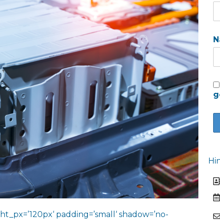
N
g
Hi
ht_px=’120px‘ padding=’small‘ shadow=’no-