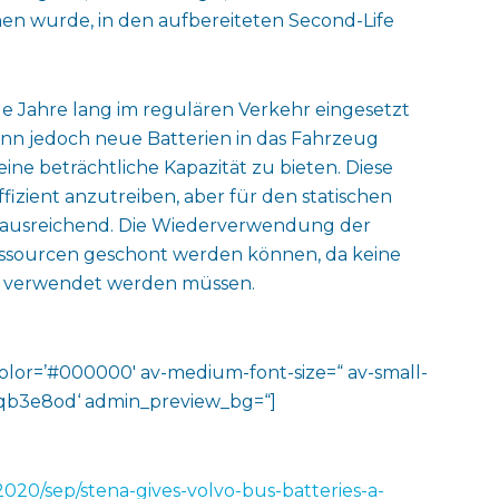
n wurde, in den aufbereiteten Second-Life
le Jahre lang im regulären Verkehr eingesetzt
nn jedoch neue Batterien in das Fahrzeug
ine beträchtliche Kapazität zu bieten. Diese
fizient anzutreiben, aber für den statischen
ut ausreichend. Die Wiederverwendung der
Ressourcen geschont werden können, da keine
g verwendet werden müssen.
color=’#000000′ av-medium-font-size=“ av-small-
v-jqb3e8od‘ admin_preview_bg=“]
020/sep/stena-gives-volvo-bus-batteries-a-