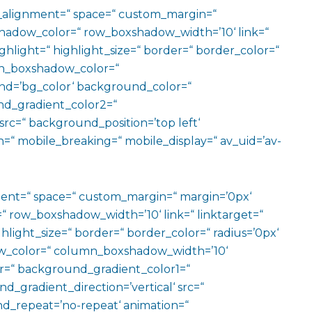
al_alignment=“ space=“ custom_margin=“
adow_color=“ row_boxshadow_width=’10‘ link=“
ighlight=“ highlight_size=“ border=“ border_color=“
n_boxshadow_color=“
d=’bg_color‘ background_color=“
d_gradient_color2=“
src=“ background_position=’top left‘
=“ mobile_breaking=“ mobile_display=“ av_uid=’av-
ment=“ space=“ custom_margin=“ margin=’0px‘
row_boxshadow_width=’10‘ link=“ linktarget=“
hlight_size=“ border=“ border_color=“ radius=’0px‘
_color=“ column_boxshadow_width=’10‘
=“ background_gradient_color1=“
gradient_direction=’vertical‘ src=“
nd_repeat=’no-repeat‘ animation=“