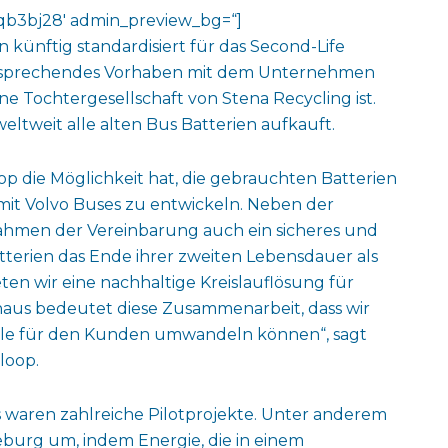
v-jqb3bj28′ admin_preview_bg=“]
 künftig standardisiert für das Second-Life
entsprechendes Vorhaben mit dem Unternehmen
ne Tochtergesellschaft von Stena Recycling ist.
weltweit alle alten Bus Batterien aufkauft.
oop die Möglichkeit hat, die gebrauchten Batterien
it Volvo Buses zu entwickeln. Neben der
hmen der Vereinbarung auch ein sicheres und
terien das Ende ihrer zweiten Lebensdauer als
ten wir eine nachhaltige Kreislauflösung für
inaus bedeutet diese Zusammenarbeit, dass wir
lle für den Kunden umwandeln können“, sagt
loop.
waren zahlreiche Pilotprojekte. Unter anderem
teburg um, indem Energie, die in einem