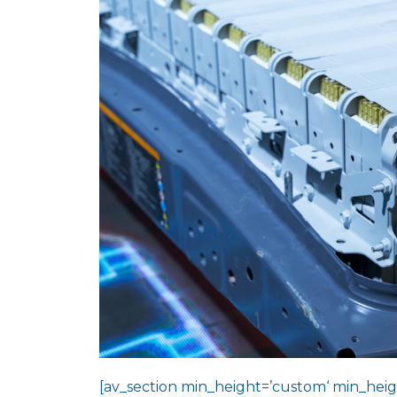
[av_section min_height=’custom‘ min_heig