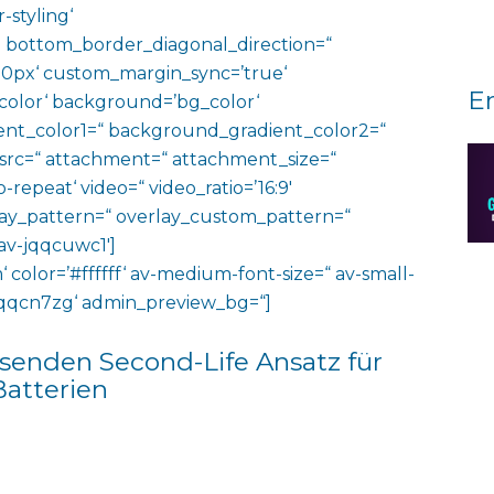
-styling‘
 bottom_border_diagonal_direction=“
0px‘ custom_margin_sync=’true‘
E
color‘ background=’bg_color‘
nt_color1=“ background_gradient_color2=“
 src=“ attachment=“ attachment_size=“
o-repeat‘ video=“ video_ratio=’16:9′
rlay_pattern=“ overlay_custom_pattern=“
av-jqqcuwc1′]
‘ color=’#ffffff‘ av-medium-font-size=“ av-small-
v-jqqcn7zg‘ admin_preview_bg=“]
senden Second-Life Ansatz für
Batterien