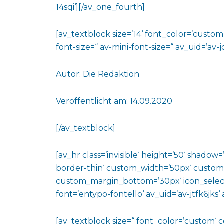
14sqi‘][/av_one_fourth]
[av_textblock size=’14‘ font_color=’custo
font-size=“ av-mini-font-size=“ av_uid=’a
Autor: Die Redaktion
Veröffentlicht am: 14.09.2020
[/av_textblock]
[av_hr class=’invisible‘ height=’50‘ shado
border-thin‘ custom_width=’50px‘ custo
custom_margin_bottom=’30px‘ icon_select
font=’entypo-fontello‘ av_uid=’av-jtfk6jks
[av_textblock size=“ font_color=’custom‘ 