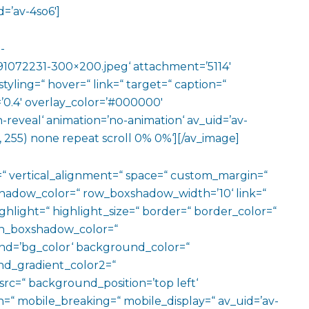
=’av-4so6′]
-
072231-300×200.jpeg‘ attachment=’5114′
yling=“ hover=“ link=“ target=“ caption=“
’0.4′ overlay_color=’#000000′
n-reveal‘ animation=’no-animation‘ av_uid=’av-
 255) none repeat scroll 0% 0%‘][/av_image]
=“ vertical_alignment=“ space=“ custom_margin=“
adow_color=“ row_boxshadow_width=’10‘ link=“
ighlight=“ highlight_size=“ border=“ border_color=“
n_boxshadow_color=“
d=’bg_color‘ background_color=“
d_gradient_color2=“
src=“ background_position=’top left‘
=“ mobile_breaking=“ mobile_display=“ av_uid=’av-