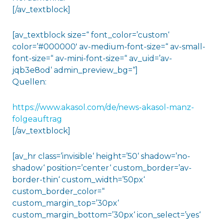
[/av_textblock]
[av_textblock size=“ font_color=’custom‘
color=’#000000′ av-medium-font-size=“ av-small-
font-size=“ av-mini-font-size=“ av_uid=’av-
jqb3e8od‘ admin_preview_bg=“]
Quellen:
https://www.akasol.com/de/news-akasol-manz-
folgeauftrag
[/av_textblock]
[av_hr class=’invisible‘ height=’50‘ shadow=’no-
shadow‘ position=’center‘ custom_border=’av-
border-thin‘ custom_width=’50px‘
custom_border_color=“
custom_margin_top=’30px‘
custom_margin_bottom=’30px‘ icon_select=’yes‘