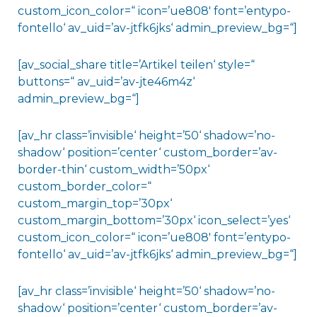
custom_icon_color=“ icon=’ue808′ font=’entypo-
fontello‘ av_uid=’av-jtfk6jks‘ admin_preview_bg=“]
[av_social_share title=’Artikel teilen‘ style=“
buttons=“ av_uid=’av-jte46m4z‘
admin_preview_bg=“]
[av_hr class=’invisible‘ height=’50‘ shadow=’no-
shadow‘ position=’center‘ custom_border=’av-
border-thin‘ custom_width=’50px‘
custom_border_color=“
custom_margin_top=’30px‘
custom_margin_bottom=’30px‘ icon_select=’yes‘
custom_icon_color=“ icon=’ue808′ font=’entypo-
fontello‘ av_uid=’av-jtfk6jks‘ admin_preview_bg=“]
[av_hr class=’invisible‘ height=’50‘ shadow=’no-
shadow‘ position=’center‘ custom_border=’av-