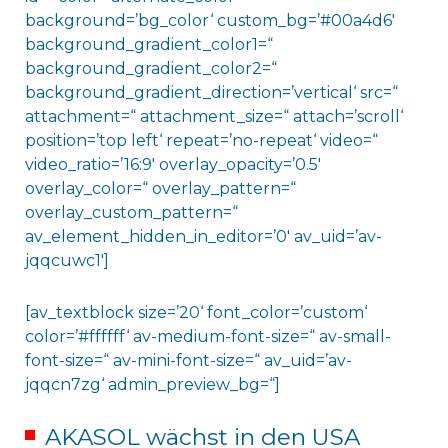
background=’bg_color‘ custom_bg=’#00a4d6′
background_gradient_color1=“
background_gradient_color2=“
background_gradient_direction=’vertical‘ src=“
attachment=“ attachment_size=“ attach=’scroll‘
position=’top left‘ repeat=’no-repeat‘ video=“
video_ratio=’16:9′ overlay_opacity=’0.5′
overlay_color=“ overlay_pattern=“
overlay_custom_pattern=“
av_element_hidden_in_editor=’0′ av_uid=’av-
jqqcuwc1′]
[av_textblock size=’20‘ font_color=’custom‘
color=’#ffffff‘ av-medium-font-size=“ av-small-
font-size=“ av-mini-font-size=“ av_uid=’av-
jqqcn7zg‘ admin_preview_bg=“]
AKASOL wächst in den USA