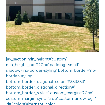
[av_section min_height=’custom‘
min_height_px=’120px‘ padding=’small‘
shadow=’no-border-styling‘ bottom_border=’no-
border-styling‘
bottom_border_diagonal_color=’#333333′
bottom_border_diagonal_direction=“
bottom_border_style=“ custom_margin=’20px‘
custom_margin_sync=’true‘ custom_arrow_bg=“
id=“ color=’alternate_color‘