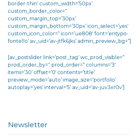
border-thin‘ custom_width=’50px‘
custom_border_color=“
custom_margin_top=’30px‘
custom_margin_bottom=’30px‘ icon_select=’yes‘
custom_icon_color=“ icon=’ue808′ font=’entypo-
fontello‘ av_uid=’av-jtfk6jks‘ admin_preview_bg=“]
[av_postslider link=’post_tag‘ wc_prod_visible=“
prod_order_by=“ prod_order=“ columns=’3′
items=’30‘ offset=’0′ contents=’title‘
preview_mode=’auto‘ image_size=’portfolio‘
autoplay=’yes‘ interval=’5′ av_uid=’av-juv3xr0v‘]
Newsletter