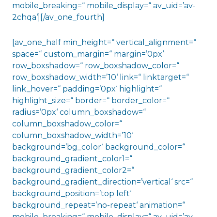
mobile_breaking=“ mobile_display=“ av_uid=’av-
2chqa‘][/av_one_fourth]
[av_one_half min_height=“ vertical_alignment=“
space=“ custom_margin=“ margin=’0px‘
row_boxshadow=“ row_boxshadow_color=“
row_boxshadow_width=’10‘ link=“ linktarget=“
link_hover=“ padding=’0px‘ highlight=“
highlight_size=“ border=“ border_color=“
radius=’0px‘ column_boxshadow=“
column_boxshadow_color=“
column_boxshadow_width=’10‘
background=’bg_color‘ background_color=“
background_gradient_color1=“
background_gradient_color2=“
background_gradient_direction=’vertical‘ src=“
background_position=’top left‘
background_repeat=’no-repeat‘ animation=“
mobile_breaking=“ mobile_display=“ av_uid=’av-