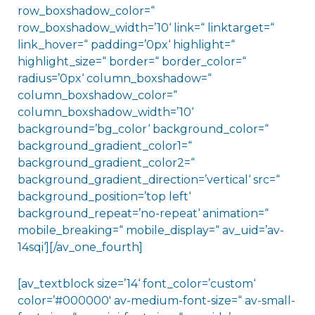
row_boxshadow_color=“
row_boxshadow_width=’10‘ link=“ linktarget=“
link_hover=“ padding=’0px‘ highlight=“
highlight_size=“ border=“ border_color=“
radius=’0px‘ column_boxshadow=“
column_boxshadow_color=“
column_boxshadow_width=’10‘
background=’bg_color‘ background_color=“
background_gradient_color1=“
background_gradient_color2=“
background_gradient_direction=’vertical‘ src=“
background_position=’top left‘
background_repeat=’no-repeat‘ animation=“
mobile_breaking=“ mobile_display=“ av_uid=’av-
14sqi‘][/av_one_fourth]
[av_textblock size=’14‘ font_color=’custom‘
color=’#000000′ av-medium-font-size=“ av-small-