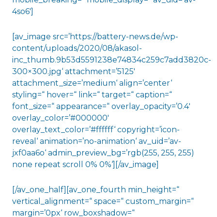
4so6′]
[av_image src=’https://battery-news.de/wp-
content/uploads/2020/08/akasol-
inc_thumb.9b53d5591238e74834c259c7add3820c-
300×300.jpg‘ attachment=’5125′
attachment_size=’medium‘ align=’center‘
styling=“ hover=“ link=“ target=“ caption=“
font_size=“ appearance=“ overlay_opacity=’0.4′
overlay_color=’#000000′
overlay_text_color=’#ffffff‘ copyright=’icon-
reveal‘ animation=’no-animation‘ av_uid=’av-
jxf0aa6o‘ admin_preview_bg=’rgb(255, 255, 255)
none repeat scroll 0% 0%‘][/av_image]
[/av_one_half][av_one_fourth min_height=“
vertical_alignment=“ space=“ custom_margin=“
margin=’0px‘ row_boxshadow=“