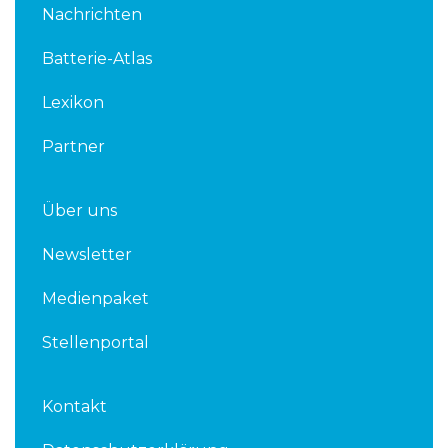
k
t
Nachrichten
e
t
d
e
Batterie-Atlas
i
r
n
Lexikon
Partner
Über uns
Newsletter
Medienpaket
Stellenportal
Kontakt