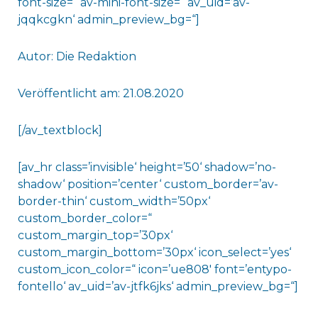
font-size=“ av-mini-font-size=“ av_uid=’av-
jqqkcgkn‘ admin_preview_bg=“]
Autor: Die Redaktion
Veröffentlicht am: 21.08.2020
[/av_textblock]
[av_hr class=’invisible‘ height=’50‘ shadow=’no-
shadow‘ position=’center‘ custom_border=’av-
border-thin‘ custom_width=’50px‘
custom_border_color=“
custom_margin_top=’30px‘
custom_margin_bottom=’30px‘ icon_select=’yes‘
custom_icon_color=“ icon=’ue808′ font=’entypo-
fontello‘ av_uid=’av-jtfk6jks‘ admin_preview_bg=“]