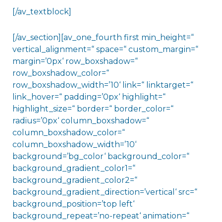
[/av_textblock]
[/av_section][av_one_fourth first min_height=“
vertical_alignment=“ space=“ custom_margin=“
margin=’0px‘ row_boxshadow=“
row_boxshadow_color=“
row_boxshadow_width=’10‘ link=“ linktarget=“
link_hover=“ padding=’0px‘ highlight=“
highlight_size=“ border=“ border_color=“
radius=’0px‘ column_boxshadow=“
column_boxshadow_color=“
column_boxshadow_width=’10‘
background=’bg_color‘ background_color=“
background_gradient_color1=“
background_gradient_color2=“
background_gradient_direction=’vertical‘ src=“
background_position=’top left‘
background_repeat=’no-repeat‘ animation=“