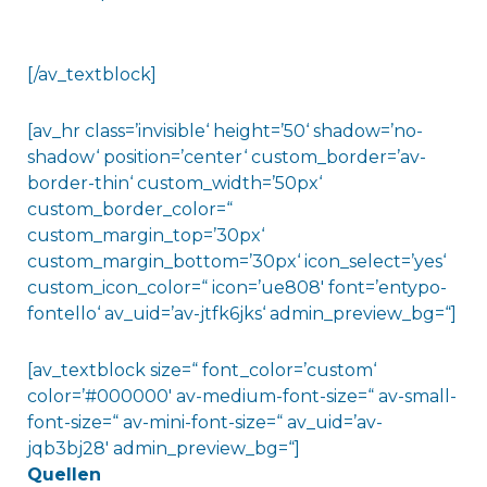
[/av_textblock]
[av_hr class=’invisible‘ height=’50‘ shadow=’no-
shadow‘ position=’center‘ custom_border=’av-
border-thin‘ custom_width=’50px‘
custom_border_color=“
custom_margin_top=’30px‘
custom_margin_bottom=’30px‘ icon_select=’yes‘
custom_icon_color=“ icon=’ue808′ font=’entypo-
fontello‘ av_uid=’av-jtfk6jks‘ admin_preview_bg=“]
[av_textblock size=“ font_color=’custom‘
color=’#000000′ av-medium-font-size=“ av-small-
font-size=“ av-mini-font-size=“ av_uid=’av-
jqb3bj28′ admin_preview_bg=“]
Quellen