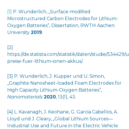
[1]
P. Wunderlich, „Surface-modified
Microstructured Carbon Electrodes for Lithium-
Oxygen Batteries”, Dissertation, RWTH Aachen
University
2019
.
[2]
https://de.statista.com/statistik/daten/studie/534429
preise-fuer-lithium-ionen-akkus/.
[3] P. Wunderlich, J. Küpper und U. Simon,
„Graphite Nanosheet-loaded Foam Electrodes for
High Capacity Lithium-Oxygen Batteries”,
Nanomaterials
2020
, 13(1), 43.
[4] L. Kavanagh, J. Keohane, G. Garcia Cabellos, A.
Lloyd und J. Cleary, „Global Lithium Sources—
Industrial Use and Future in the Electric Vehicle