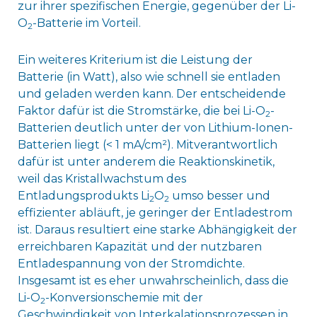
zur ihrer spezifischen Energie, gegenüber der Li-
O
-Batterie im Vorteil.
2
Ein weiteres Kriterium ist die Leistung der
Batterie (in Watt), also wie schnell sie entladen
und geladen werden kann. Der entscheidende
Faktor dafür ist die Stromstärke, die bei Li-O
-
2
Batterien deutlich unter der von Lithium-Ionen-
Batterien liegt (< 1 mA/cm²). Mitverantwortlich
dafür ist unter anderem die Reaktionskinetik,
weil das Kristallwachstum des
Entladungsprodukts Li
O
umso besser und
2
2
effizienter abläuft, je geringer der Entladestrom
ist. Daraus resultiert eine starke Abhängigkeit der
erreichbaren Kapazität und der nutzbaren
Entladespannung von der Stromdichte.
Insgesamt ist es eher unwahrscheinlich, dass die
Li-O
-Konversionschemie mit der
2
Geschwindigkeit von Interkalationsprozessen in