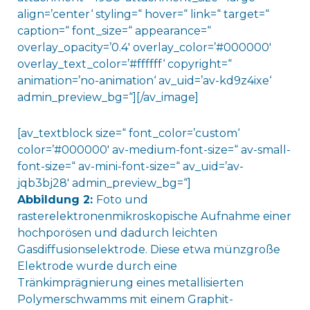
align=’center‘ styling=“ hover=“ link=“ target=“
caption=“ font_size=“ appearance=“
overlay_opacity=’0.4′ overlay_color=’#000000′
overlay_text_color=’#ffffff‘ copyright=“
animation=’no-animation‘ av_uid=’av-kd9z4ixe‘
admin_preview_bg=“][/av_image]
[av_textblock size=“ font_color=’custom‘
color=’#000000′ av-medium-font-size=“ av-small-
font-size=“ av-mini-font-size=“ av_uid=’av-
jqb3bj28′ admin_preview_bg=“]
Abbildung 2:
Foto und
rasterelektronenmikroskopische Aufnahme einer
hochporösen und dadurch leichten
Gasdiffusionselektrode. Diese etwa münzgroße
Elektrode wurde durch eine
Tränkimprägnierung eines metallisierten
Polymerschwamms mit einem Graphit-