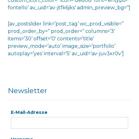
custom_icon_color=“ icon=’ue808′ font=’entypo-
fontello‘ av_uid=’av-jtfk6jks‘ admin_preview_bg=“]
[av_postslider link=’post_tag‘ wc_prod_visible=“
prod_order_by=“ prod_order=“ columns=’3′
items=’30‘ offset=’0′ contents=’title‘
preview_mode=’auto‘ image_size=’portfolio‘
autoplay=’yes‘ interval=’5′ av_uid=’av-juv3xr0v‘]
Newsletter
E-Mail-Adresse