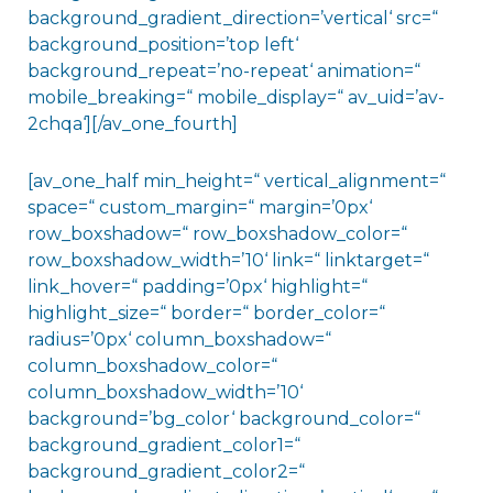
background_gradient_direction=’vertical‘ src=“
background_position=’top left‘
background_repeat=’no-repeat‘ animation=“
mobile_breaking=“ mobile_display=“ av_uid=’av-
2chqa‘][/av_one_fourth]
[av_one_half min_height=“ vertical_alignment=“
space=“ custom_margin=“ margin=’0px‘
row_boxshadow=“ row_boxshadow_color=“
row_boxshadow_width=’10‘ link=“ linktarget=“
link_hover=“ padding=’0px‘ highlight=“
highlight_size=“ border=“ border_color=“
radius=’0px‘ column_boxshadow=“
column_boxshadow_color=“
column_boxshadow_width=’10‘
background=’bg_color‘ background_color=“
background_gradient_color1=“
background_gradient_color2=“