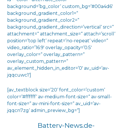
background=’bg_color‘ custom_bg=’#00a4d6′
background_gradient_color1=“
background_gradient_color2=“
background_gradient_direction=’vertical‘ src=“
attachment=“ attachment_size=“ attach=’scroll‘
position=’top left‘ repeat=’no-repeat‘ video=“
video_ratio=’16:9′ overlay_opacity=’0.5′
overlay_color=“ overlay_pattern=“
overlay_custom_pattern=“
av_element_hidden_in_editor=’0′ av_uid=’av-
jqqcuwc1′]
[av_textblock size=’20‘ font_color=’custom‘
color=’#ffffff‘ av-medium-font-size=“ av-small-
font-size=“ av-mini-font-size=“ av_uid=’av-
jqqcn7zg‘ admin_preview_bg=“]
Battery-News.de-