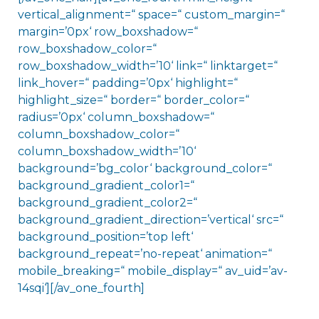
vertical_alignment=“ space=“ custom_margin=“
margin=’0px‘ row_boxshadow=“
row_boxshadow_color=“
row_boxshadow_width=’10‘ link=“ linktarget=“
link_hover=“ padding=’0px‘ highlight=“
highlight_size=“ border=“ border_color=“
radius=’0px‘ column_boxshadow=“
column_boxshadow_color=“
column_boxshadow_width=’10‘
background=’bg_color‘ background_color=“
background_gradient_color1=“
background_gradient_color2=“
background_gradient_direction=’vertical‘ src=“
background_position=’top left‘
background_repeat=’no-repeat‘ animation=“
mobile_breaking=“ mobile_display=“ av_uid=’av-
14sqi‘][/av_one_fourth]