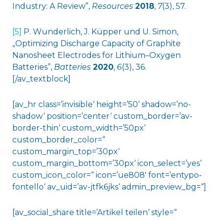
Industry: A Review”,
Resources
2018
,
7
(3), 57.
[5]
P. Wunderlich, J. Küpper und U. Simon,
„Optimizing Discharge Capacity of Graphite
Nanosheet Electrodes for Lithium–Oxygen
Batteries”,
Batteries
2020
,
6
(3), 36.
[/av_textblock]
[av_hr class=’invisible‘ height=’50‘ shadow=’no-
shadow‘ position=’center‘ custom_border=’av-
border-thin‘ custom_width=’50px‘
custom_border_color=“
custom_margin_top=’30px‘
custom_margin_bottom=’30px‘ icon_select=’yes‘
custom_icon_color=“ icon=’ue808′ font=’entypo-
fontello‘ av_uid=’av-jtfk6jks‘ admin_preview_bg=“]
[av_social_share title=’Artikel teilen‘ style=“