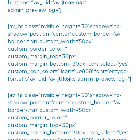
buttons=“ av_uid=’av-jte46m4z‘
admin_preview_bg=“]
[av_hr class=’invisible‘ height=’50‘ shadow=’no-
shadow‘ position=’center‘ custom_border=’av-
border-thin‘ custom_width=’50px‘
custom_border_color=“
custom_margin_top=’30px‘
custom_margin_bottom=’30px‘ icon_select=’yes‘
custom_icon_color=“ icon=’ue808′ font=’entypo-
fontello‘ av_uid=’av-jtfk6jks‘ admin_preview_bg=“]
[av_hr class=’invisible‘ height=’50‘ shadow=’no-
shadow‘ position=’center‘ custom_border=’av-
border-thin‘ custom_width=’50px‘
custom_border_color=“
custom_margin_top=’30px‘
custom_margin_bottom=’30px‘ icon_select=’yes‘