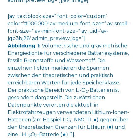
admin_preview_bg=“][/av_image]
[av_textblock size=“ font_color=’custom‘
color=’#000000′ av-medium-font-size=“ av-small-
font-size=“ av-mini-font-size=“ av_uid=’av-
jqb3bj28′ admin_preview_bg=“]
Abbildung 1:
Volumetrische und gravimetrische
Energiedichte für verschiedene Batteriesysteme,
fossile Brennstoffe und Wasserstoff. Die
einzelnen Felder markieren die Spannen
zwischen den theoretischen und praktisch
erreichbaren Werten für jede Speicherklasse.
Der praktische Bereich von Li-O
-Batterien ist
2
gesondert dargestellt. Die zusätzlichen
Datenpunkte verorten die aktuell in
Elektrofahrzeugen verwendeten Lithium-Ionen-
Batterien (am Beispiel LiC
-NMC111, ●) gegenüber
6
den theoretischen Grenzen für Lithium (■) und
eine Li-Li
O
-Batterie (★) [1].
2
2