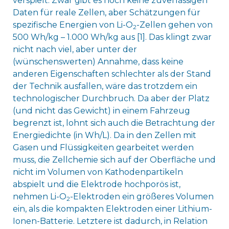
verspielt. Zwar gibt es noch keine zuverlässigen
Daten für reale Zellen, aber Schätzungen für
spezifische Energien von Li-O
-Zellen gehen von
2
500 Wh/kg – 1.000 Wh/kg aus [1]. Das klingt zwar
nicht nach viel, aber unter der
(wünschenswerten) Annahme, dass keine
anderen Eigenschaften schlechter als der Stand
der Technik ausfallen, wäre das trotzdem ein
technologischer Durchbruch. Da aber der Platz
(und nicht das Gewicht) in einem Fahrzeug
begrenzt ist, lohnt sich auch die Betrachtung der
Energiedichte (in Wh/L). Da in den Zellen mit
Gasen und Flüssigkeiten gearbeitet werden
muss, die Zellchemie sich auf der Oberfläche und
nicht im Volumen von Kathodenpartikeln
abspielt und die Elektrode hochporös ist,
nehmen Li-O
-Elektroden ein größeres Volumen
2
ein, als die kompakten Elektroden einer Lithium-
Ionen-Batterie. Letztere ist dadurch, in Relation