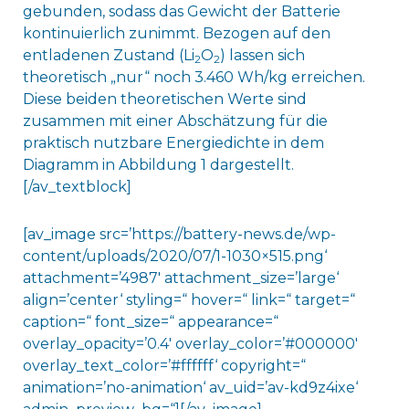
gebunden, sodass das Gewicht der Batterie
kontinuierlich zunimmt. Bezogen auf den
entladenen Zustand (Li
O
) lassen sich
2
2
theoretisch „nur“ noch 3.460 Wh/kg erreichen.
Diese beiden theoretischen Werte sind
zusammen mit einer Abschätzung für die
praktisch nutzbare Energiedichte in dem
Diagramm in Abbildung 1 dargestellt.
[/av_textblock]
[av_image src=’https://battery-news.de/wp-
content/uploads/2020/07/1-1030×515.png‘
attachment=’4987′ attachment_size=’large‘
align=’center‘ styling=“ hover=“ link=“ target=“
caption=“ font_size=“ appearance=“
overlay_opacity=’0.4′ overlay_color=’#000000′
overlay_text_color=’#ffffff‘ copyright=“
animation=’no-animation‘ av_uid=’av-kd9z4ixe‘