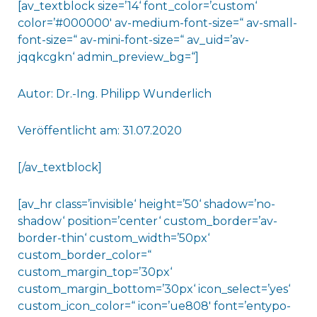
[av_textblock size=’14‘ font_color=’custom‘
color=’#000000′ av-medium-font-size=“ av-small-
font-size=“ av-mini-font-size=“ av_uid=’av-
jqqkcgkn‘ admin_preview_bg=“]
Autor: Dr.-Ing. Philipp Wunderlich
Veröffentlicht am: 31.07.2020
[/av_textblock]
[av_hr class=’invisible‘ height=’50‘ shadow=’no-
shadow‘ position=’center‘ custom_border=’av-
border-thin‘ custom_width=’50px‘
custom_border_color=“
custom_margin_top=’30px‘
custom_margin_bottom=’30px‘ icon_select=’yes‘
custom_icon_color=“ icon=’ue808′ font=’entypo-