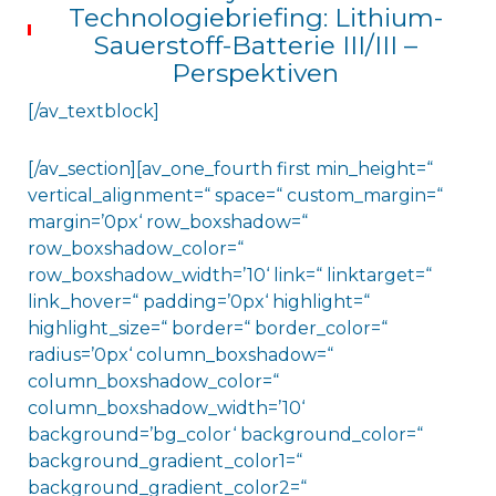
Technologiebriefing: Lithium-
Sauerstoff-Batterie III/III –
Perspektiven
[/av_textblock]
[/av_section][av_one_fourth first min_height=“
vertical_alignment=“ space=“ custom_margin=“
margin=’0px‘ row_boxshadow=“
row_boxshadow_color=“
row_boxshadow_width=’10‘ link=“ linktarget=“
link_hover=“ padding=’0px‘ highlight=“
highlight_size=“ border=“ border_color=“
radius=’0px‘ column_boxshadow=“
column_boxshadow_color=“
column_boxshadow_width=’10‘
background=’bg_color‘ background_color=“
background_gradient_color1=“
background_gradient_color2=“