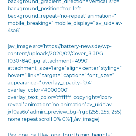
background_gradient_direction=’vertical‘ src=“
background_position=’top left‘
background_repeat=’no-repeat‘ animation=“
mobile_breaking=“ mobile_display=“ av_uid=’av-
4so6′]
[av_image src=’https://battery-news.de/wp-
content/uploads/2020/07/Cover_3-JPG-
1030×840.jpg‘ attachment=’4990′
attachment_size=’large‘ align=’center‘ styling=“
hover=“ link=“ target=“ caption=“ font_size=“
appearance=“ overlay_opacity=’0.4′
overlay_color=’#000000′
overlay_text_color=’#ffffff‘ copyright=’icon-
reveal‘ animation=’no-animation‘ av_uid=’av-
jxf0aa6o‘ admin_preview_bg=’rgb(255, 255, 255)
none repeat scroll 0% 0%‘][/av_image]
[/av_one_half][av_one_fourth min_height=“