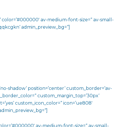
m‘ color=’#000000′ av-medium-font-size=“ av-small-
v-jqqkcgkn‘ admin_preview_bg=“]
w=’no-shadow‘ position=’center‘ custom_border=’av-
m_border_color=“ custom_margin_top=’30px‘
=’yes‘ custom_icon_color=“ icon=’ue808′
‘ admin_preview_bg=“]
color=’#000000′ av-medium-font-size=“ av-small-