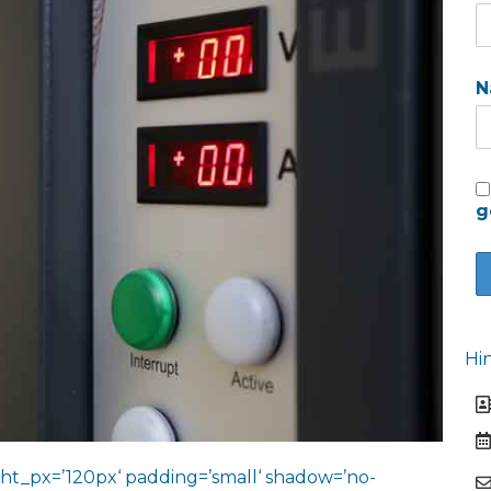
N
g
Hi
ht_px=’120px‘ padding=’small‘ shadow=’no-