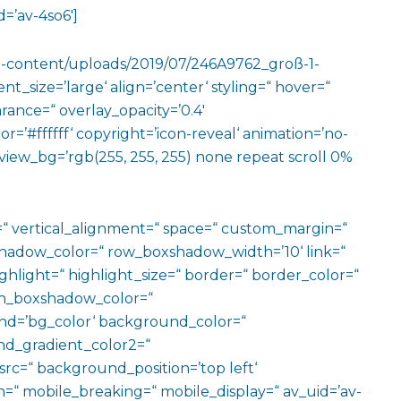
=’av-4so6′]
wp-content/uploads/2019/07/246A9762_groß-1-
t_size=’large‘ align=’center‘ styling=“ hover=“
arance=“ overlay_opacity=’0.4′
=’#ffffff‘ copyright=’icon-reveal‘ animation=’no-
view_bg=’rgb(255, 255, 255) none repeat scroll 0%
=“ vertical_alignment=“ space=“ custom_margin=“
adow_color=“ row_boxshadow_width=’10‘ link=“
ighlight=“ highlight_size=“ border=“ border_color=“
n_boxshadow_color=“
d=’bg_color‘ background_color=“
d_gradient_color2=“
src=“ background_position=’top left‘
=“ mobile_breaking=“ mobile_display=“ av_uid=’av-