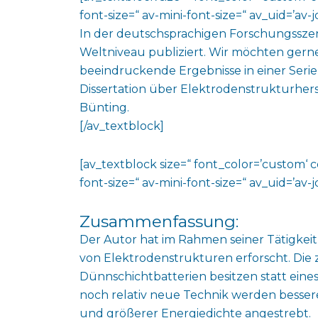
font-size=“ av-mini-font-size=“ av_uid=’a
In der deutschsprachigen Forschungssz
Weltniveau publiziert. Wir möchten gern
beeindruckende Ergebnisse in einer Serie 
Dissertation über Elektrodenstrukturher
Bünting.
[/av_textblock]
[av_textblock size=“ font_color=’custom‘ 
font-size=“ av-mini-font-size=“ av_uid=’a
Zusammenfassung:
Der Autor hat im Rahmen seiner Tätigkei
von Elektrodenstrukturen erforscht. Di
Dünnschichtbatterien besitzen statt eines
noch relativ neue Technik werden besser
und größerer Energiedichte angestrebt.