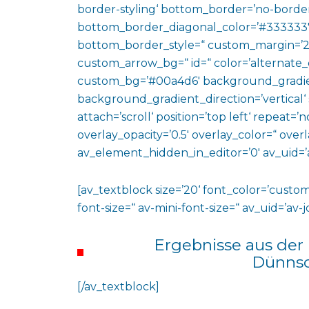
border-styling‘ bottom_border=’no-border
bottom_border_diagonal_color=’#333333′
bottom_border_style=“ custom_margin=’2
custom_arrow_bg=“ id=“ color=’alternate_
custom_bg=’#00a4d6′ background_gradie
background_gradient_direction=’vertical‘
attach=’scroll‘ position=’top left‘ repeat=’n
overlay_opacity=’0.5′ overlay_color=“ ove
av_element_hidden_in_editor=’0′ av_uid=’
[av_textblock size=’20‘ font_color=’custom
font-size=“ av-mini-font-size=“ av_uid=’a
Ergebnisse aus der
Dünnsc
[/av_textblock]