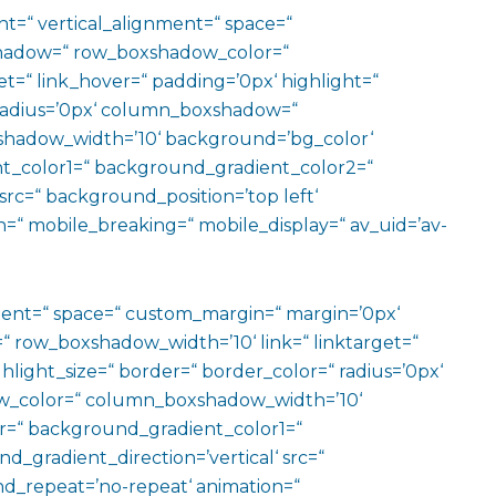
ht=“ vertical_alignment=“ space=“
hadow=“ row_boxshadow_color=“
t=“ link_hover=“ padding=’0px‘ highlight=“
“ radius=’0px‘ column_boxshadow=“
hadow_width=’10‘ background=’bg_color‘
t_color1=“ background_gradient_color2=“
src=“ background_position=’top left‘
=“ mobile_breaking=“ mobile_display=“ av_uid=’av-
ment=“ space=“ custom_margin=“ margin=’0px‘
row_boxshadow_width=’10‘ link=“ linktarget=“
hlight_size=“ border=“ border_color=“ radius=’0px‘
_color=“ column_boxshadow_width=’10‘
=“ background_gradient_color1=“
gradient_direction=’vertical‘ src=“
nd_repeat=’no-repeat‘ animation=“