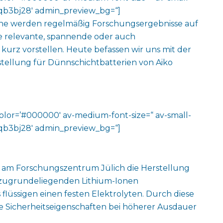
v-jqb3bj28′ admin_preview_bg=“]
ene werden regelmäßig Forschungsergebnisse auf
e relevante, spannende oder auch
kurz vorstellen. Heute befassen wir uns mit der
stellung für Dünnschichtbatterien von Aiko
color=’#000000′ av-medium-font-size=“ av-small-
v-jqb3bj28′ admin_preview_bg=“]
t am Forschungszentrum Jülich die Herstellung
e zugrundeliegenden Lithium-Ionen
 flüssigen einen festen Elektrolyten. Durch diese
e Sicherheitseigenschaften bei höherer Ausdauer