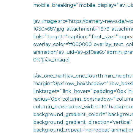
mobile_breaking=“ mobile_display=“ av_uid
[av_image src=’https://battery-news.de/
1030×687.jpg‘ attachment=’1979′ attachmen
link=“ target=“ caption=“ font_size=“ appe
overlay_color=’#000000′ overlay_text_color
animation‘ av_uid=’av-jxf0aa6o‘ admin_pre
0%‘][/av_image]
[/av_one_half][av_one_fourth min_height
margin=’0px‘ row_boxshadow=“ row_boxsh
linktarget=“ link_hover=“ padding=’0px‘ h
radius=’0px‘ column_boxshadow=“ colum
column_boxshadow_width=’10‘ backgroun
background_gradient_color1=“ backgroun
background_gradient_direction=’vertical‘ 
background_repeat=’no-repeat‘ animation