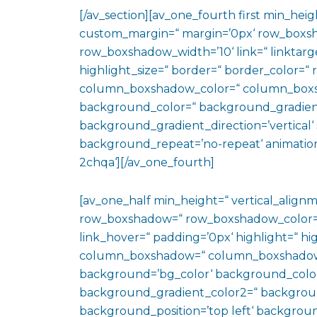
[/av_section][av_one_fourth first min_heig
custom_margin=“ margin=’0px‘ row_boxs
row_boxshadow_width=’10‘ link=“ linktarge
highlight_size=“ border=“ border_color=
column_boxshadow_color=“ column_boxs
background_color=“ background_gradien
background_gradient_direction=’vertical‘ 
background_repeat=’no-repeat‘ animation
2chqa‘][/av_one_fourth]
[av_one_half min_height=“ vertical_align
row_boxshadow=“ row_boxshadow_color=“ 
link_hover=“ padding=’0px‘ highlight=“ hig
column_boxshadow=“ column_boxshadow
background=’bg_color‘ background_color
background_gradient_color2=“ background_
background_position=’top left‘ backgrou