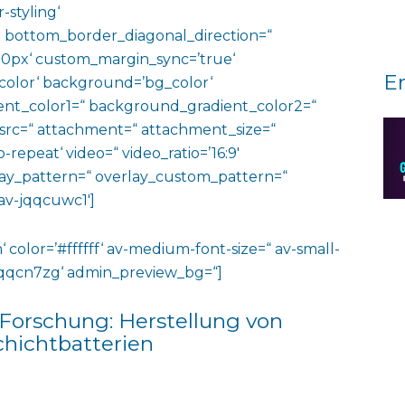
-styling‘
 bottom_border_diagonal_direction=“
0px‘ custom_margin_sync=’true‘
E
color‘ background=’bg_color‘
nt_color1=“ background_gradient_color2=“
 src=“ attachment=“ attachment_size=“
o-repeat‘ video=“ video_ratio=’16:9′
rlay_pattern=“ overlay_custom_pattern=“
av-jqqcuwc1′]
‘ color=’#ffffff‘ av-medium-font-size=“ av-small-
v-jqqcn7zg‘ admin_preview_bg=“]
 Forschung: Herstellung von
hichtbatterien