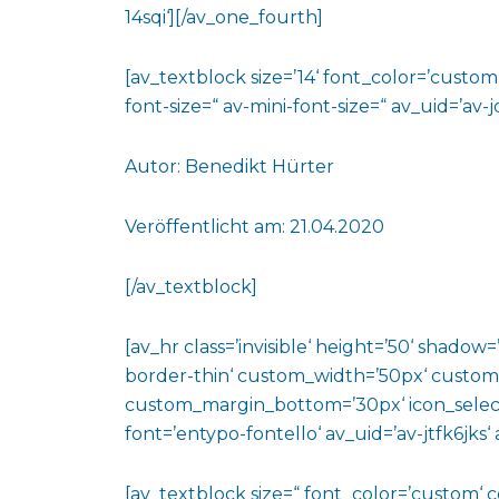
14sqi‘][/av_one_fourth]
[av_textblock size=’14‘ font_color=’custo
font-size=“ av-mini-font-size=“ av_uid=’a
Autor: Benedikt Hürter
Veröffentlicht am: 21.04.2020
[/av_textblock]
[av_hr class=’invisible‘ height=’50‘ shado
border-thin‘ custom_width=’50px‘ custo
custom_margin_bottom=’30px‘ icon_select
font=’entypo-fontello‘ av_uid=’av-jtfk6jks
[av_textblock size=“ font_color=’custom‘ 