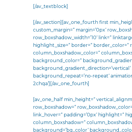
[/av_textblock]
[/av_section][av_one_fourth first min_heig
custom_margin=“ margin=’0px‘ row_boxs
row_boxshadow_width=’10‘ link=“ linktarge
highlight_size=“ border=“ border_color=
column_boxshadow_color=“ column_boxs
background_color=“ background_gradien
background_gradient_direction=’vertical‘ 
background_repeat=’no-repeat‘ animation
2chqa‘][/av_one_fourth]
[av_one_half min_height=“ vertical_align
row_boxshadow=“ row_boxshadow_color=“ 
link_hover=“ padding=’0px‘ highlight=“ hig
column_boxshadow=“ column_boxshadow
background=’bg_color‘ background_color