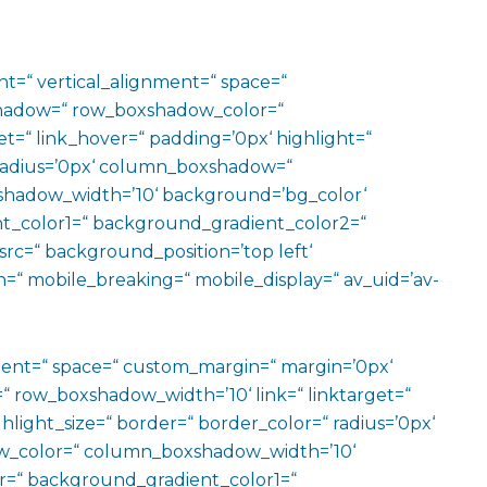
ht=“ vertical_alignment=“ space=“
hadow=“ row_boxshadow_color=“
t=“ link_hover=“ padding=’0px‘ highlight=“
“ radius=’0px‘ column_boxshadow=“
hadow_width=’10‘ background=’bg_color‘
t_color1=“ background_gradient_color2=“
src=“ background_position=’top left‘
=“ mobile_breaking=“ mobile_display=“ av_uid=’av-
ment=“ space=“ custom_margin=“ margin=’0px‘
row_boxshadow_width=’10‘ link=“ linktarget=“
hlight_size=“ border=“ border_color=“ radius=’0px‘
_color=“ column_boxshadow_width=’10‘
=“ background_gradient_color1=“