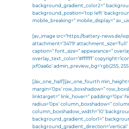
background_gradient_color2=“ background_
background_position=’top left‘ backgrou
mobile_breaking=“ mobile_display=“ av_uid
[av_image src=’https://battery-news.de/
attachment=’3479′ attachment_size=’full‘ a
caption=“ font_size=“ appearance=“ overla
overlay_text_color=’#ffffff‘ copyright=’ico
jxf0aa6o‘ admin_preview_bg=’rgb(255, 255,
[/av_one_half][av_one_fourth min_height
margin=’0px‘ row_boxshadow=“ row_boxsh
linktarget=“ link_hover=“ padding=’0px‘ h
radius=’0px‘ column_boxshadow=“ colum
column_boxshadow_width=’10‘ backgroun
background_gradient_color1=“ backgroun
background_gradient_direction=’vertical‘ 