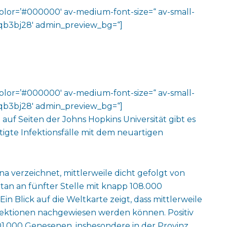
color=’#000000′ av-medium-font-size=“ av-small-
v-jqb3bj28′ admin_preview_bg=“]
color=’#000000′ av-medium-font-size=“ av-small-
v-jqb3bj28′ admin_preview_bg=“]
auf Seiten der Johns Hopkins Universität gibt es
igte Infektionsfälle mit dem neuartigen
a verzeichnet, mittlerweile dicht gefolgt von
tan an fünfter Stelle mit knapp 108.000
Ein Blick auf die Weltkarte zeigt, dass mittlerweile
ektionen nachgewiesen werden können. Positiv
01.000 Genesenen, insbesondere in der Provinz