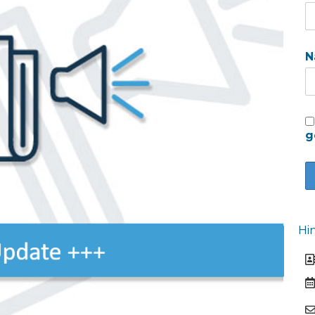
N
g
Hi