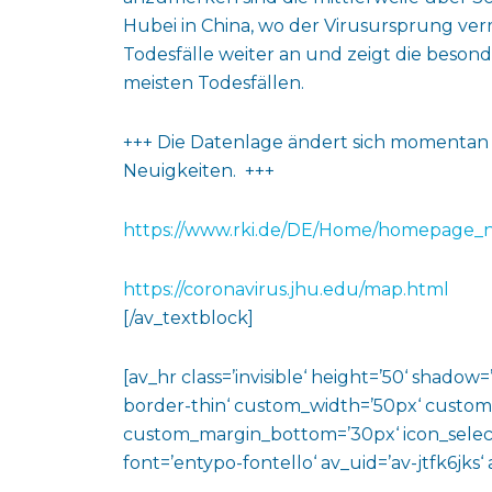
Hubei in China, wo der Virusursprung verm
Todesfälle weiter an und zeigt die besond
meisten Todesfällen.
+++ Die Datenlage ändert sich momentan s
Neuigkeiten. +++
https://www.rki.de/DE/Home/homepage_
https://coronavirus.jhu.edu/map.html
[/av_textblock]
[av_hr class=’invisible‘ height=’50‘ shado
border-thin‘ custom_width=’50px‘ custo
custom_margin_bottom=’30px‘ icon_select
font=’entypo-fontello‘ av_uid=’av-jtfk6jks