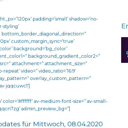
ht_px=’120px‘ padding=’small‘ shadow=’no-
E
-styling‘
 bottom_border_diagonal_direction=“
0px‘ custom_margin_sync=’true‘
color‘ background=’bg_color‘
nt_color1=“ background_gradient_color2=“
 src=“ attachment=“ attachment_size=“
o-repeat‘ video=“ video_ratio=’16:9′
rlay_pattern=“ overlay_custom_pattern=“
av-jqqcuwc1′]
‘ color=’#ffffff‘ av-medium-font-size=“ av-small-
v-jqqcn7zg‘ admin_preview_bg=“]
pdates für Mittwoch, 08.04.2020