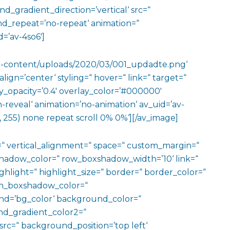
gradient_direction=’vertical‘ src=“
nd_repeat=’no-repeat‘ animation=“
=’av-4so6′]
wp-content/uploads/2020/03/001_updadte.png‘
lign=’center‘ styling=“ hover=“ link=“ target=“
y_opacity=’0.4′ overlay_color=’#000000′
n-reveal‘ animation=’no-animation‘ av_uid=’av-
 255) none repeat scroll 0% 0%‘][/av_image]
=“ vertical_alignment=“ space=“ custom_margin=“
adow_color=“ row_boxshadow_width=’10‘ link=“
ighlight=“ highlight_size=“ border=“ border_color=“
n_boxshadow_color=“
d=’bg_color‘ background_color=“
d_gradient_color2=“
src=“ background_position=’top left‘