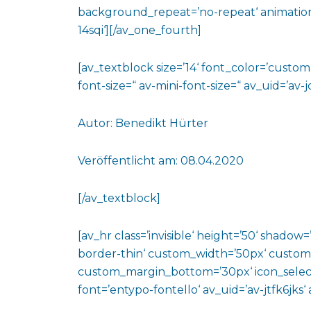
background_repeat=’no-repeat‘ animation
14sqi‘][/av_one_fourth]
[av_textblock size=’14‘ font_color=’custo
font-size=“ av-mini-font-size=“ av_uid=’a
Autor: Benedikt Hürter
Veröffentlicht am: 08.04.2020
[/av_textblock]
[av_hr class=’invisible‘ height=’50‘ shado
border-thin‘ custom_width=’50px‘ custo
custom_margin_bottom=’30px‘ icon_select
font=’entypo-fontello‘ av_uid=’av-jtfk6jks