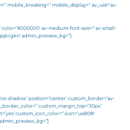
=“ mobile_breaking=“ mobile_display=“ av_uid=’av-
m‘ color=’#000000′ av-medium-font-size=“ av-small-
v-jqqkcgkn‘ admin_preview_bg=“]
w=’no-shadow‘ position=’center‘ custom_border=’av-
m_border_color=“ custom_margin_top=’30px‘
=’yes‘ custom_icon_color=“ icon=’ue808′
‘ admin_preview_bg=“]