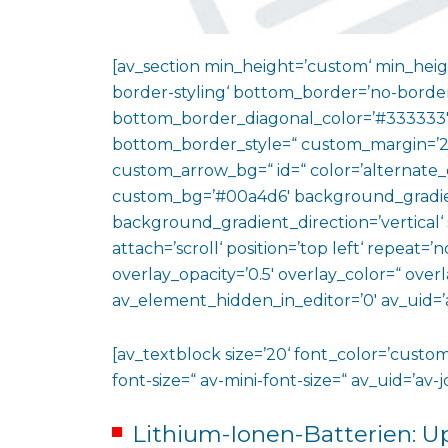
[av_section min_height=’custom‘ min_heig
border-styling‘ bottom_border=’no-border
bottom_border_diagonal_color=’#333333′
bottom_border_style=“ custom_margin=’2
custom_arrow_bg=“ id=“ color=’alternate_
custom_bg=’#00a4d6′ background_gradie
background_gradient_direction=’vertical‘
attach=’scroll‘ position=’top left‘ repeat=’n
overlay_opacity=’0.5′ overlay_color=“ ove
av_element_hidden_in_editor=’0′ av_uid=’
[av_textblock size=’20‘ font_color=’custom
font-size=“ av-mini-font-size=“ av_uid=’a
Lithium-Ionen-Batterien: U