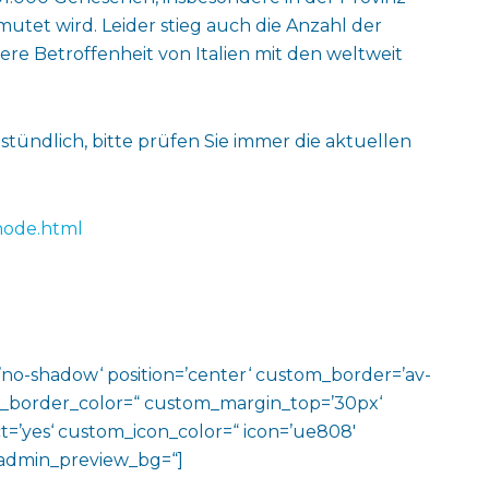
utet wird. Leider stieg auch die Anzahl der
ere Betroffenheit von Italien mit den weltweit
tündlich, bitte prüfen Sie immer die aktuellen
node.html
w=’no-shadow‘ position=’center‘ custom_border=’av-
m_border_color=“ custom_margin_top=’30px‘
=’yes‘ custom_icon_color=“ icon=’ue808′
‘ admin_preview_bg=“]