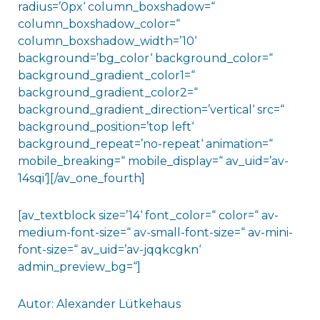
radius=’0px‘ column_boxshadow=“
column_boxshadow_color=“
column_boxshadow_width=’10‘
background=’bg_color‘ background_color=“
background_gradient_color1=“
background_gradient_color2=“
background_gradient_direction=’vertical‘ src=“
background_position=’top left‘
background_repeat=’no-repeat‘ animation=“
mobile_breaking=“ mobile_display=“ av_uid=’av-
14sqi‘][/av_one_fourth]
[av_textblock size=’14‘ font_color=“ color=“ av-
medium-font-size=“ av-small-font-size=“ av-mini-
font-size=“ av_uid=’av-jqqkcgkn‘
admin_preview_bg=“]
Autor: Alexander Lütkehaus