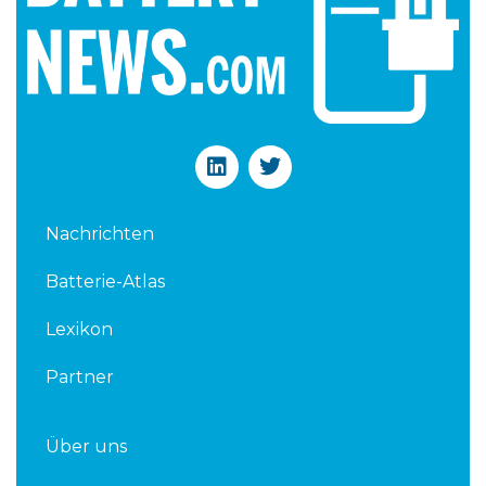
L
T
i
w
n
i
k
t
Nachrichten
e
t
d
e
Batterie-Atlas
i
r
n
Lexikon
Partner
Über uns