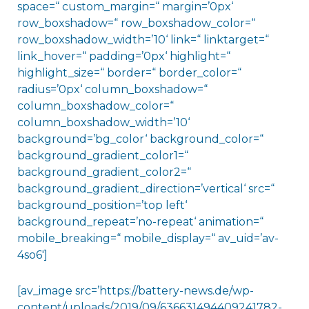
space=“ custom_margin=“ margin=’0px‘
row_boxshadow=“ row_boxshadow_color=“
row_boxshadow_width=’10‘ link=“ linktarget=“
link_hover=“ padding=’0px‘ highlight=“
highlight_size=“ border=“ border_color=“
radius=’0px‘ column_boxshadow=“
column_boxshadow_color=“
column_boxshadow_width=’10‘
background=’bg_color‘ background_color=“
background_gradient_color1=“
background_gradient_color2=“
background_gradient_direction=’vertical‘ src=“
background_position=’top left‘
background_repeat=’no-repeat‘ animation=“
mobile_breaking=“ mobile_display=“ av_uid=’av-
4so6′]
[av_image src=’https://battery-news.de/wp-
content/uploads/2019/09/636631494409241782-