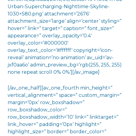
Urban-Supercharging-Nighttime-Skyline-
1030×580.png‘ attachment=’2676′
attachment_size=’large‘ align=’center‘ styling=“
hover=“ link=“ target=“ caption=“ font_size=“
appearance=“ overlay_opacity=’0.4′
overlay_color=’#000000′
overlay_text_color=’#ffffff‘ copyright=’icon-
reveal‘ animation=’no-animation‘ av_uid=’av-
jxf0aa6o‘ admin_preview_bg=’rgb(255, 255, 255)
none repeat scroll 0% 0%‘][/av_image]
[/av_one_half][av_one_fourth min_height=“
vertical_alignment=“ space=“ custom_margin=“
margin=’0px‘ row_boxshadow=“
row_boxshadow_color=“
row_boxshadow_width=’10‘ link=“ linktarget=“
link_hover=“ padding=’0px‘ highlight=“
highlight_size=“ border=“ border_color=“