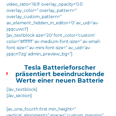
video_ratio=’16:9′ overlay_opacity=’0.5′
overlay_color=“ overlay_pattern=“
overlay_custom_pattern=“
av_element_hidden_in_editor=’0′ av_uid=’av-
jqqcuwc1′]
[av_textblock size=’20‘ font_color=’custom‘
color=’#ffffff‘ av-medium-font-size=“ av-small-
font-size=“ av-mini-font-size=“ av_uid=’av-
jqqcn7zg‘ admin_preview_bg=“]
Tesla Batterieforscher
präsentiert beeindruckende
Werte einer neuen Batterie
[/av_textblock]
[/av_section]
[av_one_fourth first min_height=“
vertical_alignment=“ space=“ custom_margin=“