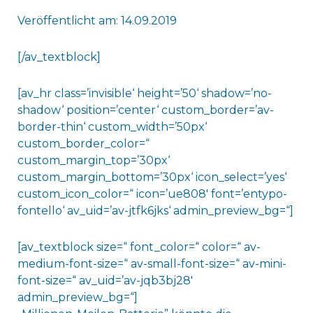
Veröffentlicht am: 14.09.2019
[/av_textblock]
[av_hr class=’invisible‘ height=’50‘ shadow=’no-
shadow‘ position=’center‘ custom_border=’av-
border-thin‘ custom_width=’50px‘
custom_border_color=“
custom_margin_top=’30px‘
custom_margin_bottom=’30px‘ icon_select=’yes‘
custom_icon_color=“ icon=’ue808′ font=’entypo-
fontello‘ av_uid=’av-jtfk6jks‘ admin_preview_bg=“]
[av_textblock size=“ font_color=“ color=“ av-
medium-font-size=“ av-small-font-size=“ av-mini-
font-size=“ av_uid=’av-jqb3bj28′
admin_preview_bg=“]