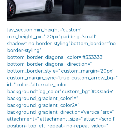
[av_section min_height=’custom‘
min_height_px=’120px‘ padding=’small‘
shadow=’no-border-styling‘ bottom_border=’no-
border-styling‘
bottom_border_diagonal_color=’#333333′
bottom_border_diagonal_direction=“
bottom_border_style=“ custom_margin=’20px‘
custom_margin_sync=’true‘ custom_arrow_bg=“
id=“ color=’alternate_color‘
background=’bg_color‘ custom_bg=’#00a4d6′
background_gradient_color1=“
background_gradient_color2=“
background_gradient_direction=’vertical‘ src=“
attachment=“ attachment_size=“ attach=’scroll‘
position=’top left‘ repeat=’no-repeat‘ video=“