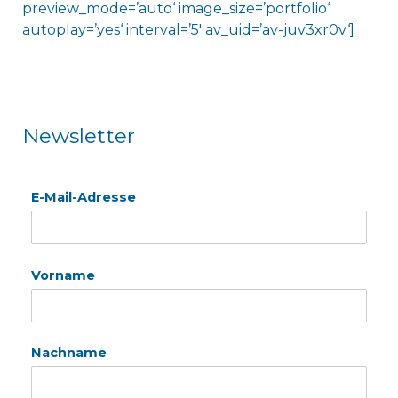
preview_mode=’auto‘ image_size=’portfolio‘
autoplay=’yes‘ interval=’5′ av_uid=’av-juv3xr0v‘]
Newsletter
E-Mail-Adresse
Vorname
Nachname