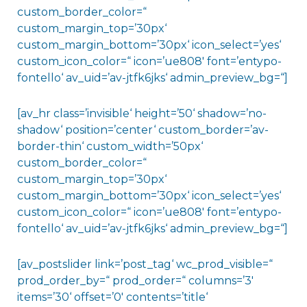
custom_border_color=“
custom_margin_top=’30px‘
custom_margin_bottom=’30px‘ icon_select=’yes‘
custom_icon_color=“ icon=’ue808′ font=’entypo-
fontello‘ av_uid=’av-jtfk6jks‘ admin_preview_bg=“]
[av_hr class=’invisible‘ height=’50‘ shadow=’no-
shadow‘ position=’center‘ custom_border=’av-
border-thin‘ custom_width=’50px‘
custom_border_color=“
custom_margin_top=’30px‘
custom_margin_bottom=’30px‘ icon_select=’yes‘
custom_icon_color=“ icon=’ue808′ font=’entypo-
fontello‘ av_uid=’av-jtfk6jks‘ admin_preview_bg=“]
[av_postslider link=’post_tag‘ wc_prod_visible=“
prod_order_by=“ prod_order=“ columns=’3′
items=’30‘ offset=’0′ contents=’title‘