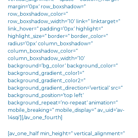
margin=’0px‘ row_boxshadow=“
row_boxshadow_color=“
row_boxshadow_width=’10‘ link=“ linktarget=“
link_hover=“ padding=’0px‘ highlight=“
highlight_size=“ border=“ border_color=“
radius=’0px‘ column_boxshadow=“
column_boxshadow_color=“
column_boxshadow_width=’10‘
background=’bg_color‘ background_color=“
background_gradient_color1=“
background_gradient_color2=“
background_gradient_direction=’vertical‘ src=“
background_position=’top left‘
background_repeat=’no-repeat‘ animation=“
mobile_breaking=“ mobile_display=“ av_uid=’av-
14sqi‘][/av_one_fourth]
[av_one_half min_height=“ vertical_alignment=“