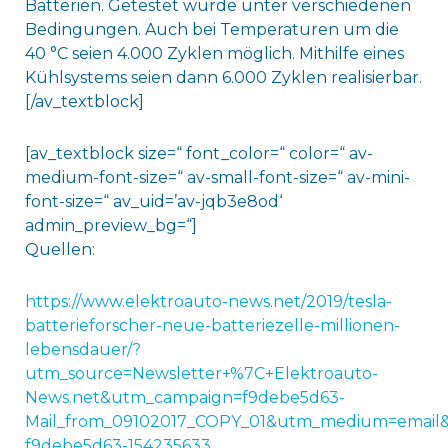
Batterien. Getestet wurde unter verschiedenen
Bedingungen. Auch bei Temperaturen um die
40 °C seien 4.000 Zyklen möglich. Mithilfe eines
Kühlsystems seien dann 6.000 Zyklen realisierbar.
[/av_textblock]
[av_textblock size=“ font_color=“ color=“ av-
medium-font-size=“ av-small-font-size=“ av-mini-
font-size=“ av_uid=’av-jqb3e8od‘
admin_preview_bg=“]
Quellen:
https://www.elektroauto-news.net/2019/tesla-
batterieforscher-neue-batteriezelle-millionen-
lebensdauer/?
utm_source=Newsletter+%7C+Elektroauto-
News.net&utm_campaign=f9debe5d63-
Mail_from_09102017_COPY_01&utm_medium=email&
f9debe5d63-154235633