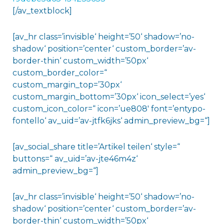
[/av_textblock]
[av_hr class=’invisible‘ height=’50‘ shadow=’no-
shadow‘ position=’center‘ custom_border=’av-
border-thin‘ custom_width=’50px‘
custom_border_color=“
custom_margin_top=’30px‘
custom_margin_bottom=’30px‘ icon_select=’yes‘
custom_icon_color=“ icon=’ue808′ font=’entypo-
fontello‘ av_uid=’av-jtfk6jks‘ admin_preview_bg=“]
[av_social_share title=’Artikel teilen‘ style=“
buttons=“ av_uid=’av-jte46m4z‘
admin_preview_bg=“]
[av_hr class=’invisible‘ height=’50‘ shadow=’no-
shadow‘ position=’center‘ custom_border=’av-
border-thin‘ custom_width=’50px‘