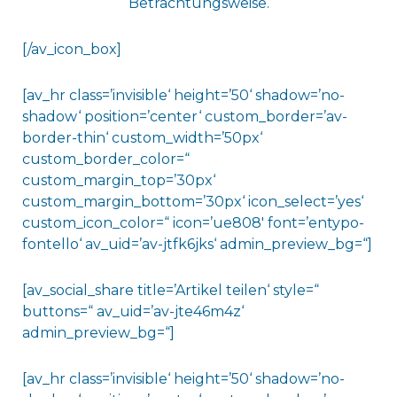
Betrachtungsweise.
[/av_icon_box]
[av_hr class=’invisible‘ height=’50‘ shadow=’no-
shadow‘ position=’center‘ custom_border=’av-
border-thin‘ custom_width=’50px‘
custom_border_color=“
custom_margin_top=’30px‘
custom_margin_bottom=’30px‘ icon_select=’yes‘
custom_icon_color=“ icon=’ue808′ font=’entypo-
fontello‘ av_uid=’av-jtfk6jks‘ admin_preview_bg=“]
[av_social_share title=’Artikel teilen‘ style=“
buttons=“ av_uid=’av-jte46m4z‘
admin_preview_bg=“]
[av_hr class=’invisible‘ height=’50‘ shadow=’no-