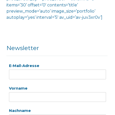
items=’30‘ offset=’0′ contents=’title‘
preview_mode=’auto‘ image_size=’portfolio‘
autoplay=’yes‘ interval=’5′ av_uid=’av-juv3xr0v‘]
Newsletter
E-Mail-Adresse
Vorname
Nachname