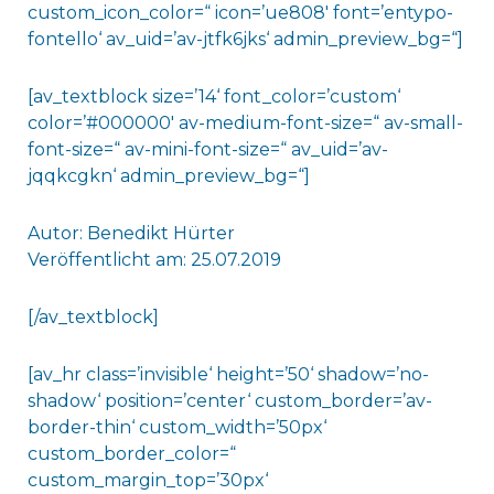
custom_icon_color=“ icon=’ue808′ font=’entypo-
fontello‘ av_uid=’av-jtfk6jks‘ admin_preview_bg=“]
[av_textblock size=’14‘ font_color=’custom‘
color=’#000000′ av-medium-font-size=“ av-small-
font-size=“ av-mini-font-size=“ av_uid=’av-
jqqkcgkn‘ admin_preview_bg=“]
Autor: Benedikt Hürter
Veröffentlicht am: 25.07.2019
[/av_textblock]
[av_hr class=’invisible‘ height=’50‘ shadow=’no-
shadow‘ position=’center‘ custom_border=’av-
border-thin‘ custom_width=’50px‘
custom_border_color=“
custom_margin_top=’30px‘