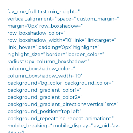
[av_one_full first min_height=“
vertical_alignment=“ space=“ custom_margin=“
margin=’0px‘ row_boxshadow=“
row_boxshadow_color=“
row_boxshadow_width=’10‘ link=“ linktarget=“
link_hover=“ padding=’0px‘ highlight=“
highlight_size=“ border=“ border_color=“
radius=’0px‘ column_boxshadow=“
column_boxshadow_color=“
column_boxshadow_width=’10‘
background=’bg_color‘ background_color=“
background_gradient_color1=“
background_gradient_color2=“
background_gradient_direction=’vertical‘ src=“
background_position=’top left‘
background_repeat=’no-repeat‘ animation=“
mobile_breaking=“ mobile_display=“ av_uid=’av-
34ojni‘]