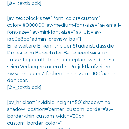
[/av_textblock]
[av_textblock size=“ font_color=’custom‘
color=’#000000′ av-medium-font-size=“ av-small-
font-size=“ av-mini-font-size=“ av_uid=’av-
jqb3e8od‘ admin_preview_bg=“]
Eine weitere Erkenntnis der Studie ist, dass die
Projekte im Bereich der Batterieentwicklung
zukünftig deutlich länger geplant werden. So
seien Verlängerungen der Projektlaufzeiten
zwischen dem 2-fachen bis hin zum -100fachen
denkbar.
[/av_textblock]
[av_hr class=’invisible‘ height=’50‘ shadow=’no-
shadow‘ position=’center‘ custom_border=’av-
border-thin‘ custom_width=’50px‘
custom_border_color=“