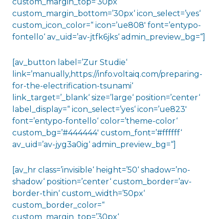
custom_margin_top=’30px‘
custom_margin_bottom=’30px‘ icon_select=’yes‘
custom_icon_color=“ icon=’ue808′ font=’entypo-
fontello‘ av_uid=’av-jtfk6jks‘ admin_preview_bg=“]
[av_button label=’Zur Studie‘
link=’manually,https://info.voltaiq.com/preparing-
for-the-electrification-tsunami‘
link_target=’_blank‘ size=’large‘ position=’center‘
label_display=“ icon_select=’yes‘ icon=’ue823′
font=’entypo-fontello‘ color=’theme-color‘
custom_bg=’#444444′ custom_font=’#ffffff‘
av_uid=’av-jyg3a0ig‘ admin_preview_bg=“]
[av_hr class=’invisible‘ height=’50‘ shadow=’no-
shadow‘ position=’center‘ custom_border=’av-
border-thin‘ custom_width=’50px‘
custom_border_color=“
custom_margin_top=’30px‘