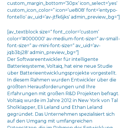
custom_margin_bottom=’30px‘ icon_select=’yes‘
custom_icon_color=“ icon=’ue808′ font=’entypo-
fontello‘ av_uid=’av-jtfk6jks‘ admin_preview_bg=“]
[av_textblock size=“ font_color=’custom‘
color=’#000000′ av-medium-font-size=“ av-small-
font-size=“ av-mini-font-size=“ av_uid=’av-
jqb3bj28′ admin_preview_bg=“]
Der Softwareentwickler für intelligente
Batteriesysteme, Voltaiq, hat eine neue Studie
über Batterieentwicklungsprojekte vorgestellt.
In diesem Rahmen wurden Entwickler über die
größten Herausforderungen und Ihre
Erfahrungen mit großen R&D Projekten befragt.
Voltaiq wurde im Jahre 2012 in New York von Tal
Sholklapper, Eli Leland und Ethan Leland
gegründet. Das Unternehmen spezialisiert sich
auf den Umgang mit umfangreichen
Datensätzen, die im Rahmen der Entwicklung