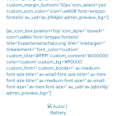
custom_margin_bottom=’30px‘ icon_select=’yes‘
custom_icon_color=“ icon=’ue808′ font=’entypo-
fontello‘ av_uid=’av-jtfk6jks‘ admin_preview_bg=“]
[av_icon_box position=’top‘ icon_style=“ boxed=“
icon=’ue864′ font=’entypo-fontello‘
title=’Experteneinschätzung‘ link=“ linktarget=“
linkelement=“ font_color=’custom‘
custom_title=’#ffffff‘ custom_content=’#000000′
color=’custom‘ custom_bg=’#ff0000′
custom_font=“ custom_border=“ av-medium-
font-size-title=“ av-small-font-size-title=“ av-mini-
font-size-title=“ av-medium-font-size=“ av-small-
font-size=“ av-mini-font-size=“ av_uid=’av-jqb1x16y‘
admin_preview_bg=“]