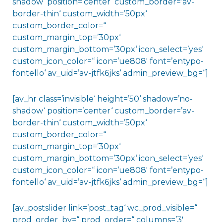
shadow‘ position=’center‘ custom_border=’av-
border-thin‘ custom_width=’50px‘
custom_border_color=“
custom_margin_top=’30px‘
custom_margin_bottom=’30px‘ icon_select=’yes‘
custom_icon_color=“ icon=’ue808′ font=’entypo-
fontello‘ av_uid=’av-jtfk6jks‘ admin_preview_bg=“]
[av_hr class=’invisible‘ height=’50‘ shadow=’no-
shadow‘ position=’center‘ custom_border=’av-
border-thin‘ custom_width=’50px‘
custom_border_color=“
custom_margin_top=’30px‘
custom_margin_bottom=’30px‘ icon_select=’yes‘
custom_icon_color=“ icon=’ue808′ font=’entypo-
fontello‘ av_uid=’av-jtfk6jks‘ admin_preview_bg=“]
[av_postslider link=’post_tag‘ wc_prod_visible=“
prod_order_by=“ prod_order=“ columns=’3′