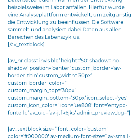
beispielsweise im Labor anfallen. Hierfür wurde
eine Analyseplattform entwickelt, um zeitgünstig
die Entwicklung zu beeinflussen. Die Software
sammelt und analysiert dabei Daten aus allen
Bereichen des Lebenszyklus.
[/av_textblock]
[av_hr class=’invisible‘ height=’50‘ shadow=’no-
shadow‘ position=’center‘ custom_border=’av-
border-thin‘ custom_width=’50px‘
custom_border_color=“
custom_margin_top=’30px‘
custom_margin_bottom=’30px‘ icon_select=’yes‘
custom_icon_color=“ icon=’ue808′ font=’entypo-
fontello‘ av_uid=’av-jtfk6jks‘ admin_preview_bg=“]
[av_textblock size=“ font_color=’custom‘
color=’#000000′ av-medium-font-size=“ av-small-