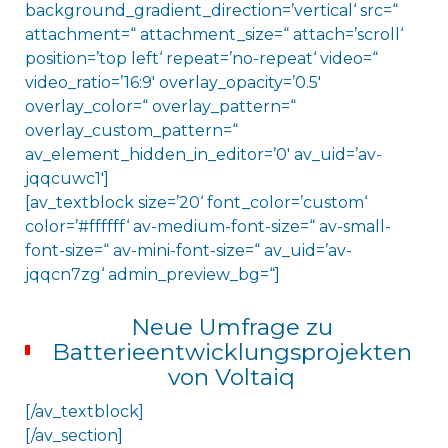
background_gradient_direction=’vertical‘ src=“
attachment=“ attachment_size=“ attach=’scroll‘
position=’top left‘ repeat=’no-repeat‘ video=“
video_ratio=’16:9′ overlay_opacity=’0.5′
overlay_color=“ overlay_pattern=“
overlay_custom_pattern=“
av_element_hidden_in_editor=’0′ av_uid=’av-
jqqcuwc1′]
[av_textblock size=’20‘ font_color=’custom‘
color=’#ffffff‘ av-medium-font-size=“ av-small-
font-size=“ av-mini-font-size=“ av_uid=’av-
jqqcn7zg‘ admin_preview_bg=“]
Neue Umfrage zu
Batterieentwicklungsprojekten
von Voltaiq
[/av_textblock]
[/av_section]