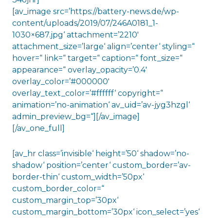
[av_image src=’https://battery-news.de/wp-
content/uploads/2019/07/246A0181_1-
1030×687.jpg‘ attachment=’2210′
attachment_size=’large‘ align=’center‘ styling=“
hover=“ link=“ target=“ caption=“ font_size=“
appearance=“ overlay_opacity=’0.4′
overlay_color=’#000000′
overlay_text_color=’#ffffff‘ copyright=“
animation=’no-animation‘ av_uid=’av-jyg3hzgl‘
admin_preview_bg=“][/av_image]
[/av_one_full]
[av_hr class=’invisible‘ height=’50‘ shadow=’no-
shadow‘ position=’center‘ custom_border=’av-
border-thin‘ custom_width=’50px‘
custom_border_color=“
custom_margin_top=’30px‘
custom_margin_bottom=’30px‘ icon_select=’yes‘