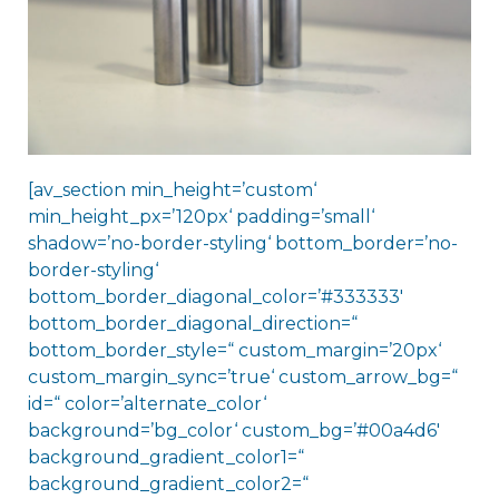
[av_section min_height=’custom‘
min_height_px=’120px‘ padding=’small‘
shadow=’no-border-styling‘ bottom_border=’no-
border-styling‘
bottom_border_diagonal_color=’#333333′
bottom_border_diagonal_direction=“
bottom_border_style=“ custom_margin=’20px‘
custom_margin_sync=’true‘ custom_arrow_bg=“
id=“ color=’alternate_color‘
background=’bg_color‘ custom_bg=’#00a4d6′
background_gradient_color1=“
background_gradient_color2=“