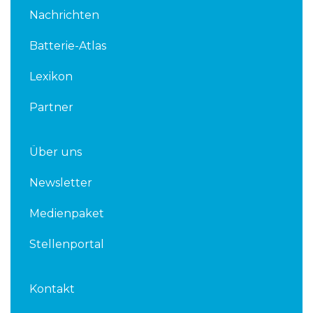
k
t
Nachrichten
e
t
d
e
Batterie-Atlas
i
r
n
Lexikon
Partner
Über uns
Newsletter
Medienpaket
Stellenportal
Kontakt