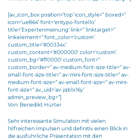
[av_icon_box position=’top‘ icon_style=“ boxed=“
icon=’ue864′ font=’entypo-fontello‘
title=’Expertenmeinung‘ link=“ linktarget=“
linkelement=“ font_color=’custom‘
custom_title=’#00334c‘
custom_content=’#000000′ color=’custom‘
custom_bg=’#ff0000′ custom_font=“
custom_border=“ av-medium-font-size-title=“ av-
small-font-size-title=“ av-mini-font-size-title=“ av-
medium-font-size=“ av-small-font-size=“ av-mini-
font-size=“ av_uid=’av-jqb1x16y‘
admin_preview_bg=“]
Von: Benedikt Hürter
Sehr interessante Simulation mit vielen
hilfreichen Impulsen und definitiv einen Blick in
die ausführliche Präsentation mit den