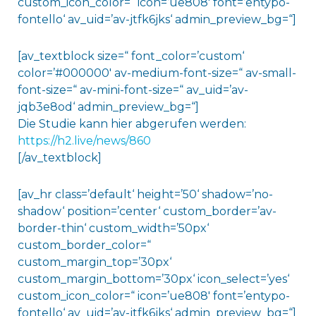
custom_icon_color=“ icon=’ue808′ font=’entypo-
fontello‘ av_uid=’av-jtfk6jks‘ admin_preview_bg=“]
[av_textblock size=“ font_color=’custom‘
color=’#000000′ av-medium-font-size=“ av-small-
font-size=“ av-mini-font-size=“ av_uid=’av-
jqb3e8od‘ admin_preview_bg=“]
Die Studie kann hier abgerufen werden:
https://h2.live/news/860
[/av_textblock]
[av_hr class=’default‘ height=’50‘ shadow=’no-
shadow‘ position=’center‘ custom_border=’av-
border-thin‘ custom_width=’50px‘
custom_border_color=“
custom_margin_top=’30px‘
custom_margin_bottom=’30px‘ icon_select=’yes‘
custom_icon_color=“ icon=’ue808′ font=’entypo-
fontello‘ av_uid=’av-jtfk6jks‘ admin_preview_bg=“]