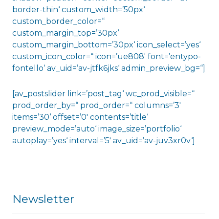
border-thin‘ custom_width=’50px‘
custom_border_color=“
custom_margin_top=’30px‘
custom_margin_bottom=’30px‘ icon_select=’yes‘
custom_icon_color=“ icon=’ue808′ font=’entypo-
fontello‘ av_uid=’av-jtfk6jks‘ admin_preview_bg=“]
[av_postslider link=’post_tag‘ wc_prod_visible=“
prod_order_by=“ prod_order=“ columns=’3′
items=’30‘ offset=’0′ contents=’title‘
preview_mode=’auto‘ image_size=’portfolio‘
autoplay=’yes‘ interval=’5′ av_uid=’av-juv3xr0v‘]
Newsletter