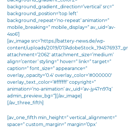
background_gradient_direction=’vertical‘ src=“
background_position=’top left‘
background_repeat=’no-repeat‘ animation=“
mobile_breaking=“ mobile_display=“ av_uid=’av-
4so6′]
[av_image src=’https://battery-news.de/wp-
content/uploads/2019/07/AdobeStock_194576937_gr
attachment=’2062′ attachment_size=’medium‘
align=’center‘ styling=“ hover=“ link=“ target=“
caption=“ font_size=“ appearance=“
overlay_opacity=’0.4′ overlay_color=’#000000′
overlay_text_color=’#ffffff‘ copyright=“
animation=’no-animation‘ av_uid=’av-jy47n97q‘
admin_preview_bg=“][/av_image]
[/av_three_fifth]
[av_one_fifth min_height=“ vertical_alignment=“
space=“ custom_margin=“ margin=’0px‘