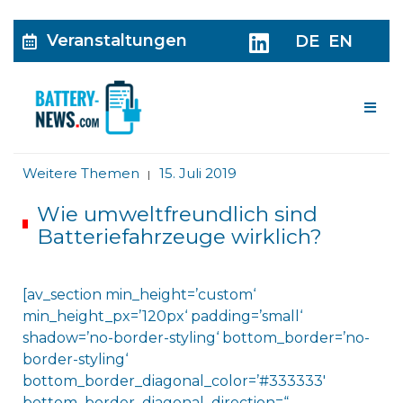
Veranstaltungen
DE
EN
Me
Weitere Themen
15. Juli 2019
|
Wie umweltfreundlich sind
Batterie­fahrzeuge wirklich?
[av_section min_height=’custom‘
min_height_px=’120px‘ padding=’small‘
shadow=’no-border-styling‘ bottom_border=’no-
border-styling‘
bottom_border_diagonal_color=’#333333′
bottom_border_diagonal_direction=“