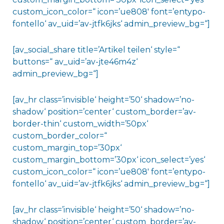
custom_icon_color=“ icon=’ue808′ font=’entypo-
fontello‘ av_uid=’av-jtfk6jks‘ admin_preview_bg=“]
[av_social_share title=’Artikel teilen‘ style=“
buttons=“ av_uid=’av-jte46m4z‘
admin_preview_bg=“]
[av_hr class=’invisible‘ height=’50‘ shadow=’no-
shadow‘ position=’center‘ custom_border=’av-
border-thin‘ custom_width=’50px‘
custom_border_color=“
custom_margin_top=’30px‘
custom_margin_bottom=’30px‘ icon_select=’yes‘
custom_icon_color=“ icon=’ue808′ font=’entypo-
fontello‘ av_uid=’av-jtfk6jks‘ admin_preview_bg=“]
[av_hr class=’invisible‘ height=’50‘ shadow=’no-
shadow‘ position=’center‘ custom_border=’av-