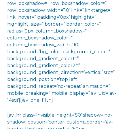
row_boxshadow=“ row_boxshadow_color=“
row_boxshadow_width=’10‘ link=“ linktarget=“
link_hover=“ padding=’0px‘ highlight=“
highlight_size=“ border=“ border_color=“
radius=’0px‘ column_boxshadow=“
column_boxshadow_color=“
column_boxshadow_width=’10‘
background=’bg_color‘ background_color=“
background_gradient_color1=“
background_gradient_color2=“
background_gradient_direction=’vertical‘ src=“
background_position=’top left‘
background_repeat=’no-repeat‘ animation=“
mobile_breaking=“ mobile_display=“ av_uid=’av-
14sqi‘][/av_one_fifth]
[av_hr class=’invisible‘ height=’50‘ shadow=’no-
shadow‘ position=’center‘ custom_border=’av-
border-thin‘ custom_width=’50px‘