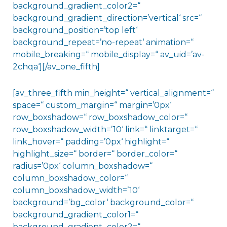
background_gradient_color2=“
background_gradient_direction=’vertical‘ src=“
background_position=’top left‘
background_repeat=’no-repeat‘ animation=“
mobile_breaking=“ mobile_display=“ av_uid=’av-
2chqa‘][/av_one_fifth]
[av_three_fifth min_height=“ vertical_alignment=“
space=“ custom_margin=“ margin=’0px‘
row_boxshadow=“ row_boxshadow_color=“
row_boxshadow_width=’10‘ link=“ linktarget=“
link_hover=“ padding=’0px‘ highlight=“
highlight_size=“ border=“ border_color=“
radius=’0px‘ column_boxshadow=“
column_boxshadow_color=“
column_boxshadow_width=’10‘
background=’bg_color‘ background_color=“
background_gradient_color1=“
background_gradient_color2=“