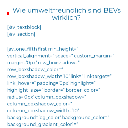
Wie umweltfreundlich sind BEVs
wirklich?
[/av_textblock]
[/av_section]
[av_one_fifth first min_height=“
vertical_alignment=“ space=“ custom_margin=“
margin=’0px‘ row_boxshadow=“
row_boxshadow_color=“
row_boxshadow_width=’10‘ link=“ linktarget=“
link_hover=“ padding=’0px‘ highlight=“
highlight_size=“ border=“ border_color=“
radius=’0px‘ column_boxshadow=“
column_boxshadow_color=“
column_boxshadow_width=’10‘
background=’bg_color‘ background_color=“
background_gradient_color1=“