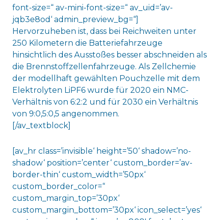
font-size=“ av-mini-font-size=“ av_uid=’av-
jqb3e8od‘ admin_preview_bg=“]
Hervorzuheben ist, dass bei Reichweiten unter
250 Kilometern die Batteriefahrzeuge
hinsichtlich des Ausstoßes besser abschneiden als
die Brennstoffzellenfahrzeuge. Als Zellchemie
der modellhaft gewählten Pouchzelle mit dem
Elektrolyten LiPF6 wurde für 2020 ein NMC-
Verhältnis von 6:2:2 und für 2030 ein Verhältnis
von 9:0,5:0,5 angenommen.
[/av_textblock]
[av_hr class=’invisible‘ height=’50‘ shadow=’no-
shadow‘ position=’center‘ custom_border=’av-
border-thin‘ custom_width=’50px‘
custom_border_color=“
custom_margin_top=’30px‘
custom_margin_bottom=’30px‘ icon_select=’yes‘