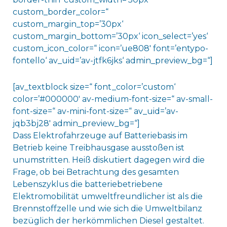
custom_border_color=“
custom_margin_top=’30px‘
custom_margin_bottom=’30px‘ icon_select=’yes‘
custom_icon_color=“ icon=’ue808′ font=’entypo-
fontello‘ av_uid=’av-jtfk6jks‘ admin_preview_bg=“]
[av_textblock size=“ font_color=’custom‘
color=’#000000′ av-medium-font-size=“ av-small-
font-size=“ av-mini-font-size=“ av_uid=’av-
jqb3bj28′ admin_preview_bg=“]
Dass Elektrofahrzeuge auf Batteriebasis im
Betrieb keine Treibhausgase ausstoßen ist
unumstritten. Heiß diskutiert dagegen wird die
Frage, ob bei Betrachtung des gesamten
Lebenszyklus die batteriebetriebene
Elektromobilität umweltfreundlicher ist als die
Brennstoffzelle und wie sich die Umweltbilanz
bezüglich der herkömmlichen Diesel gestaltet.