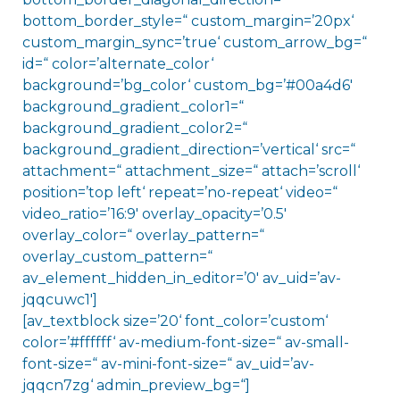
bottom_border_style=“ custom_margin=’20px‘
custom_margin_sync=’true‘ custom_arrow_bg=“
id=“ color=’alternate_color‘
background=’bg_color‘ custom_bg=’#00a4d6′
background_gradient_color1=“
background_gradient_color2=“
background_gradient_direction=’vertical‘ src=“
attachment=“ attachment_size=“ attach=’scroll‘
position=’top left‘ repeat=’no-repeat‘ video=“
video_ratio=’16:9′ overlay_opacity=’0.5′
overlay_color=“ overlay_pattern=“
overlay_custom_pattern=“
av_element_hidden_in_editor=’0′ av_uid=’av-
jqqcuwc1′]
[av_textblock size=’20‘ font_color=’custom‘
color=’#ffffff‘ av-medium-font-size=“ av-small-
font-size=“ av-mini-font-size=“ av_uid=’av-
jqqcn7zg‘ admin_preview_bg=“]