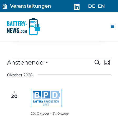
Zum
Veranstaltungen
DE
EN
Inhalt
springen
Me
Veranstaltungen
Veranst
Ver
Anstehende
Suche
Liste
Suche
Ans
Datum
und
Nav
Oktober 2026
wählen.
Ansicht
Navigat
DI.
20
20. Oktober
-
21. Oktober