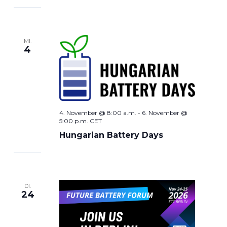
MI.
4
4. November @ 8:00 a.m.
-
6. November @
5:00 p.m.
CET
Hungarian Battery Days
DI.
24