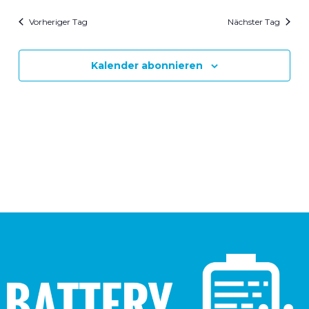
und
Nav
wählen.
Ansicht
Vorheriger Tag
Nächster Tag
Navigat
Kalender abonnieren