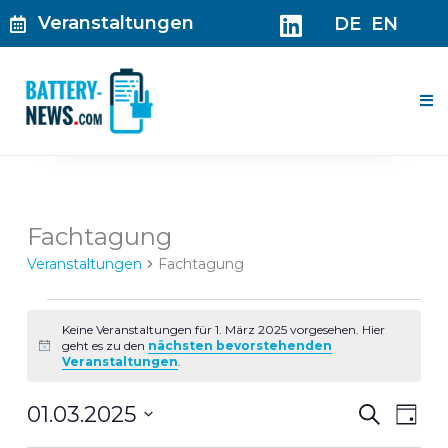
Zum
Veranstaltungen
DE
EN
Inhalt
springen
Me
Veranstaltungen
Fachtagung
für
Veranstaltungen
Fachtagung
1.
März
2025
Keine Veranstaltungen für 1. März 2025 vorgesehen. Hier
geht es zu den
nächsten bevorstehenden
Hinweis
Veranstaltungen
.
Veranst
Ver
01.03.2025
Suche
Tag
Suche
Ans
Datum