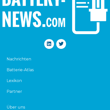
L
T
i
w
n
i
k
t
Nachrichten
e
t
d
e
Batterie-Atlas
i
r
n
Lexikon
Partner
Über uns